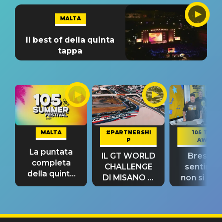
MALTA
Il best of della quinta
tappa
MALTA
#PARTNERSHI
105 TAKE
P
AWAY
La puntata
IL GT WORLD
Bresh: "I
completa
CHALLENGE
sentime
della quinta
DI MISANO si
non si pr
tappa
riconferma
fino alla n
un GRANDE
prima"
SUCCESSO!