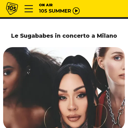
Vai al contenuto
Radio 105
ON AIR
105 SUMMER
Le Sugababes in concerto a Milano