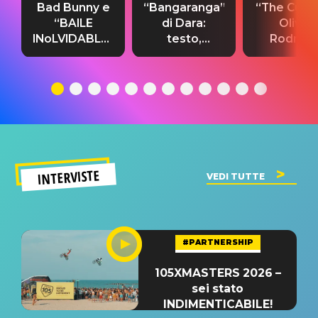
Bad Bunny e
“Bangaranga”
“The Cure”
“BAILE
di Dara:
Olivia
INoLVIDABLE”:
testo,
Rodrigo
testo,
traduzione e
testo,
traduzione e
significato
traduzion
significato
del singolo
significa
INTERVISTE
VEDI TUTTE
#PARTNERSHIP
105XMASTERS 2026 –
sei stato
INDIMENTICABILE!