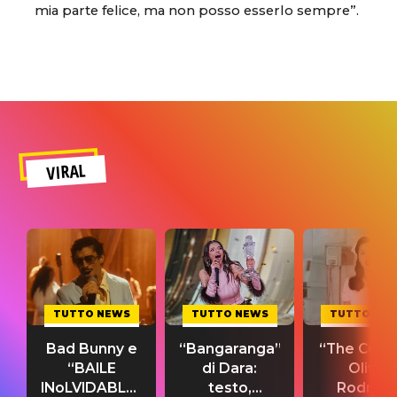
mia parte felice, ma non posso esserlo sempre”.
VIRAL
TUTTO NEWS
TUTTO NEWS
TUTTO NE
Bad Bunny e
“Bangaranga”
“The Cure”
“BAILE
di Dara:
Olivia
INoLVIDABLE”:
testo,
Rodrigo