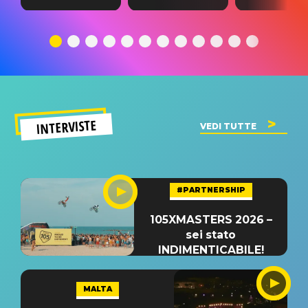
testo,
traduzione e
testo,
traduzione e
significato
traduzion
significato
del singolo
significa
INTERVISTE
VEDI TUTTE
#PARTNERSHIP
105XMASTERS 2026 –
sei stato
INDIMENTICABILE!
MALTA