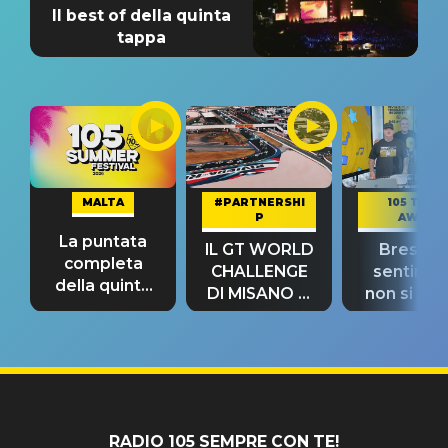
Il best of della quinta
tappa
MALTA
#PARTNERSHI
105 TAKE
P
AWAY
La puntata
IL GT WORLD
Bresh: "I
completa
CHALLENGE
sentime
della quinta
DI MISANO si
non si pr
tappa
riconferma
fino alla n
un GRANDE
prima"
SUCCESSO!
RADIO 105 SEMPRE CON TE!