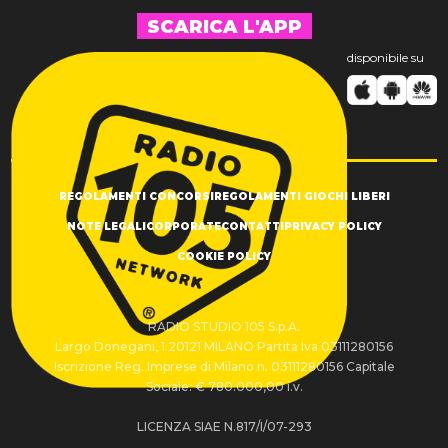
SCARICA L'APP
disponibile su
REGOLAMENTI CONCORSI
REGOLAMENTI GIOCHI LIBERI
NOTE LEGALI
CORPORATE
CONTATTI
PRIVACY POLICY
COOKIE POLICY
RADIO STUDIO 105 S.p.A.
Largo Donegani, 1 20121 MILANO Partita Iva 03111280156
Iscrizione Reg. Imprese di Milano n. 03111280156 Capitale
Sociale: € 780.000,00 i.v.
LICENZA SIAE N.817/I/07-293