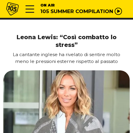
Vai al contenuto
Radio 105
ON AIR
105 SUMMER COMPILATION
Leona Lewis: “Così combatto lo
stress”
La cantante inglese ha rivelato di sentire molto
meno le pressioni esterne rispetto al passato