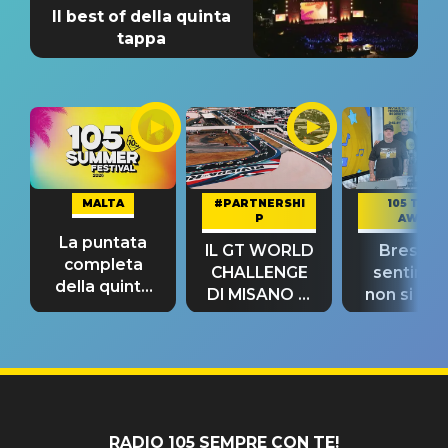
Il best of della quinta
tappa
MALTA
#PARTNERSHI
105 TAKE
P
AWAY
La puntata
IL GT WORLD
Bresh: "I
completa
CHALLENGE
sentime
della quinta
DI MISANO si
non si pr
tappa
riconferma
fino alla n
un GRANDE
prima"
SUCCESSO!
RADIO 105 SEMPRE CON TE!