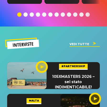
testo,
traduzione e
testo,
traduzione e
significato
traduzion
significato
del singolo
significa
INTERVISTE
VEDI TUTTE
#PARTNERSHIP
105XMASTERS 2026 –
sei stato
INDIMENTICABILE!
MALTA