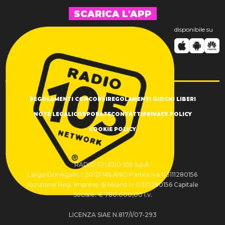
SCARICA L'APP
disponibile su
REGOLAMENTI CONCORSI
REGOLAMENTI GIOCHI LIBERI
NOTE LEGALI
CORPORATE
CONTATTI
PRIVACY POLICY
COOKIE POLICY
RADIO STUDIO 105 S.p.A.
Largo Donegani, 1 20121 MILANO Partita Iva 03111280156
Iscrizione Reg. Imprese di Milano n. 03111280156 Capitale
Sociale: € 780.000,00 i.v.
LICENZA SIAE N.817/I/07-293