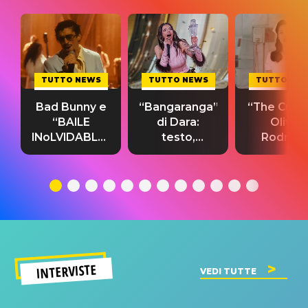
TUTTO NEWS
TUTTO NEWS
TUTTO NE
Bad Bunny e
“Bangaranga”
“The Cure”
“BAILE
di Dara:
Olivia
INoLVIDABLE”:
testo,
Rodrigo
testo,
traduzione e
testo,
traduzione e
significato
traduzion
significato
del singolo
significa
INTERVISTE
VEDI TUTTE