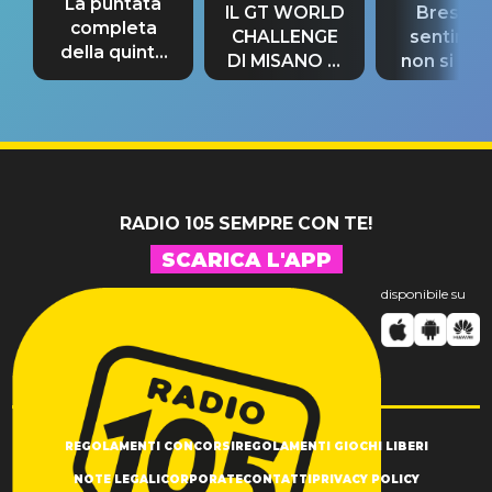
La puntata
IL GT WORLD
Bresh: "I
completa
CHALLENGE
sentime
della quinta
DI MISANO si
non si pr
tappa
riconferma
fino alla n
un GRANDE
prima"
SUCCESSO!
RADIO 105 SEMPRE CON TE!
SCARICA L'APP
disponibile su
REGOLAMENTI CONCORSI
REGOLAMENTI GIOCHI LIBERI
NOTE LEGALI
CORPORATE
CONTATTI
PRIVACY POLICY