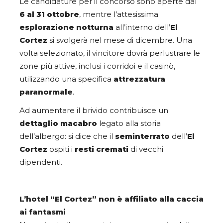
Le candidature per il concorso sono aperte dal
6 al 31 ottobre
, mentre l’attesissima
esplorazione notturna
all’interno dell’
El
Cortez
si svolgerà nel mese di dicembre. Una
volta selezionato, il vincitore dovrà perlustrare le
zone più attive, inclusi i corridoi e il casinò,
utilizzando una specifica
attrezzatura
paranormale
.
Ad aumentare il brivido contribuisce un
dettaglio macabro
legato alla storia
dell’albergo: si dice che il
seminterrato
dell’
El
Cortez
ospiti i
resti cremati
di vecchi
dipendenti.
L’hotel “El Cortez” non è affiliato alla caccia
ai fantasmi