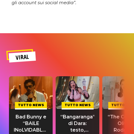
gli account sui social media”.
VIRAL
TUTTO NEWS
TUTTO NEWS
TUTTO NE
Bad Bunny e
“Bangaranga”
“The Cure”
“BAILE
di Dara:
Olivia
INoLVIDABLE”:
testo,
Rodrigo