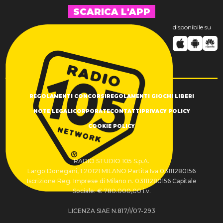
SCARICA L'APP
disponibile su
REGOLAMENTI CONCORSI
REGOLAMENTI GIOCHI LIBERI
NOTE LEGALI
CORPORATE
CONTATTI
PRIVACY POLICY
COOKIE POLICY
RADIO STUDIO 105 S.p.A.
Largo Donegani, 1 20121 MILANO Partita Iva 03111280156
Iscrizione Reg. Imprese di Milano n. 03111280156 Capitale
Sociale: € 780.000,00 i.v.
LICENZA SIAE N.817/I/07-293