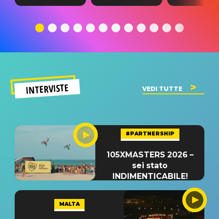
testo,
traduzione e
testo,
traduzione e
significato
traduzion
significato
del singolo
significa
INTERVISTE
VEDI TUTTE
#PARTNERSHIP
105XMASTERS 2026 –
sei stato
INDIMENTICABILE!
MALTA