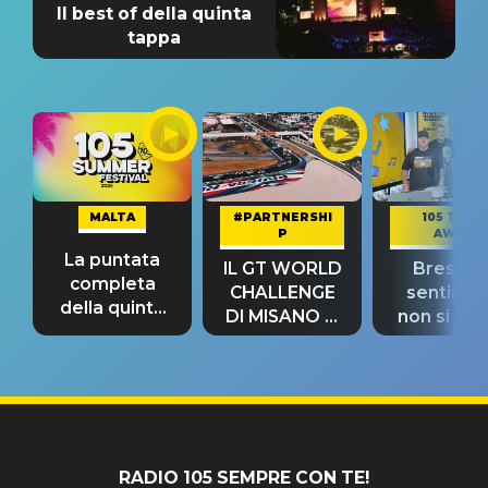
Il best of della quinta
tappa
MALTA
#PARTNERSHI
105 TAKE
P
AWAY
La puntata
IL GT WORLD
Bresh: "I
completa
CHALLENGE
sentime
della quinta
DI MISANO si
non si pr
tappa
riconferma
fino alla n
un GRANDE
prima"
SUCCESSO!
RADIO 105 SEMPRE CON TE!