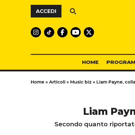
Vai al contenuto
ACCEDI
HOME
PROGRAM
Home
»
Articoli
»
Music biz
»
Liam Payne, coll
Liam Payn
Secondo quanto riportato