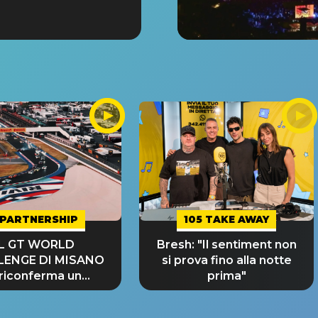
PARTNERSHIP
105 TAKE AWAY
IL GT WORLD
Bresh: "Il sentiment non
LENGE DI MISANO
si prova fino alla notte
 riconferma un
prima"
NDE SUCCESSO!