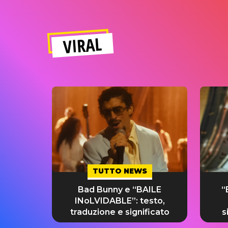
VIRAL
TUTTO NEWS
Bad Bunny e “BAILE
“
INoLVIDABLE”: testo,
traduzione e significato
s