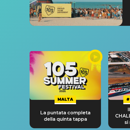
MALTA
#
La puntata completa
CHAL
della quinta tappa
si
GRA