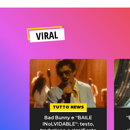
VIRAL
TUTTO NEWS
Bad Bunny e “BAILE
“
INoLVIDABLE”: testo,