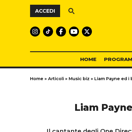
Vai al contenuto
ACCEDI
HOME
PROGRAM
Home
»
Articoli
»
Music biz
»
Liam Payne ed i b
Liam Payne 
Il cantante degli One Direc