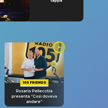
tappa
105 FRIENDS
Rosario Pellecchia
presenta “Così doveva
andare”