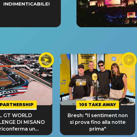
INDIMENTICABILE!
PARTNERSHIP
105 TAKE AWAY
IL GT WORLD
Bresh: "Il sentiment non
LENGE DI MISANO
si prova fino alla notte
 riconferma un
prima"
NDE SUCCESSO!