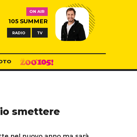
ON AIR
105 SUMMER
RADIO
TV
OTO
lio smettere
rette nel nuovo anno ma sarà