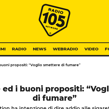
Radio 105
MI
RADIO
NEWS
WEBRADIO
VIDEO
F
uoni propositi: “Voglio smettere di fumare”
ed i buoni propositi: “Vog
di fumare”
tion ha intenzione di dire addio alle siga