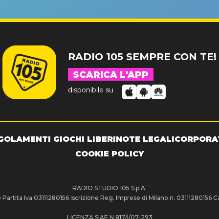
RADIO 105 SEMPRE CON TE!
SCARICA L'APP
disponibile su
GOLAMENTI GIOCHI LIBERI
NOTE LEGALI
CORPORA
COOKIE POLICY
RADIO STUDIO 105 S.p.A.
artita Iva 03111280156 Iscrizione Reg. Imprese di Milano n. 03111280156 Ca
LICENZA SIAE N.817/I/07-293