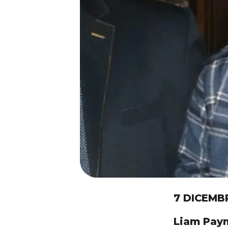
7 DICEMB
Liam Payn