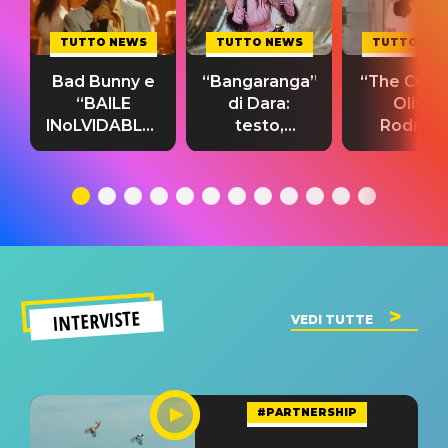
TUTTO NEWS
TUTTO NEWS
TUTTO NE
Bad Bunny e
“Bangaranga”
“The Cure”
“BAILE
di Dara:
Olivia
INoLVIDABLE”:
testo,
Rodrigo
testo,
traduzione e
testo,
traduzione e
significato
traduzion
significato
del singolo
significa
INTERVISTE
VEDI TUTTE
#PARTNERSHIP