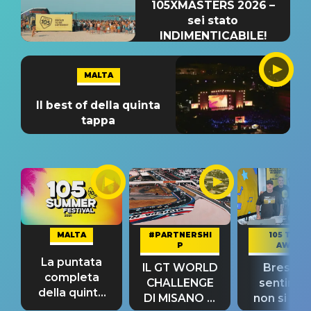
105XMASTERS 2026 –
sei stato
INDIMENTICABILE!
MALTA
Il best of della quinta
tappa
MALTA
#PARTNERSHI
105 TAKE
P
AWAY
La puntata
IL GT WORLD
Bresh: "I
completa
CHALLENGE
sentime
della quinta
DI MISANO si
non si pr
tappa