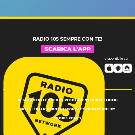
riconferma
fino alla n
un GRANDE
prima"
SUCCESSO!
RADIO 105 SEMPRE CON TE!
SCARICA L'APP
disponibile su
REGOLAMENTI CONCORSI
REGOLAMENTI GIOCHI LIBERI
NOTE LEGALI
CORPORATE
CONTATTI
PRIVACY POLICY
COOKIE POLICY