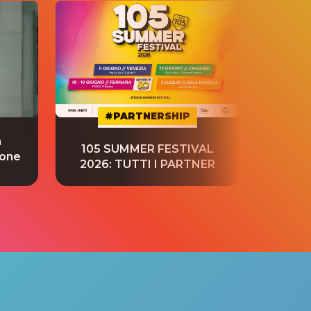
#PARTNERSHIP
a
“S
105 SUMMER FESTIVAL
ione
tradu
2026: TUTTI I PARTNER