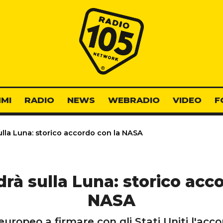
Radio 105
MI
RADIO
NEWS
WEBRADIO
VIDEO
F
sulla Luna: storico accordo con la NASA
ndrà sulla Luna: storico acc
NASA
 europeo a firmare con gli Stati Uniti l'ac