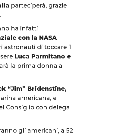
alia
parteciperà, grazie
.
no ha infatti
ziale con la NASA
–
 astronauti di toccare il
ssere
Luca Parmitano e
sarà la prima donna a
k “Jim” Bridenstine,
marina americana, e
del Consiglio con delega
saranno gli americani, a 52