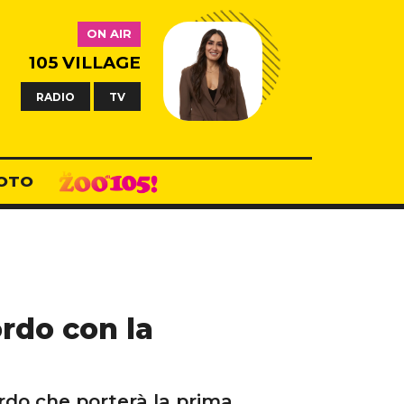
ON AIR
105 VILLAGE
RADIO
TV
OTO
ordo con la
cordo che porterà la prima