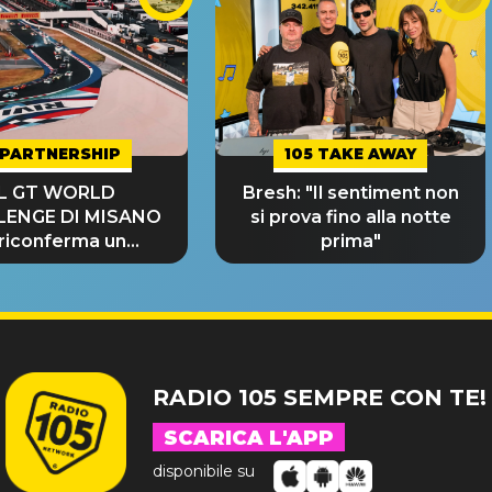
PARTNERSHIP
105 TAKE AWAY
IL GT WORLD
Bresh: "Il sentiment non
LENGE DI MISANO
si prova fino alla notte
 riconferma un
prima"
NDE SUCCESSO!
RADIO 105 SEMPRE CON TE!
SCARICA L'APP
disponibile su