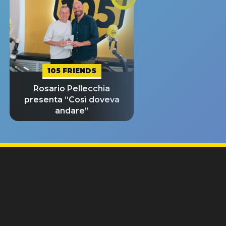
105 FRIENDS
Rosario Pellecchia
presenta “Così doveva
andare”