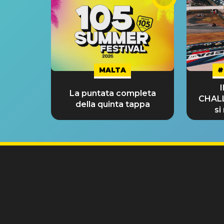
MALTA
#
La puntata completa
CHAL
della quinta tappa
si
GRA