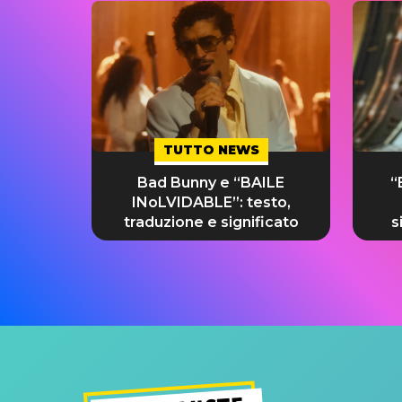
TUTTO NEWS
Bad Bunny e “BAILE
“
INoLVIDABLE”: testo,
traduzione e significato
s