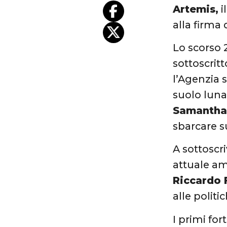
Artemis,
i
alla firma
Lo scorso 
sottoscrit
l’Agenzia s
suolo luna
Samantha 
sbarcare s
A sottoscr
attuale am
Riccardo 
alle politi
I primi for