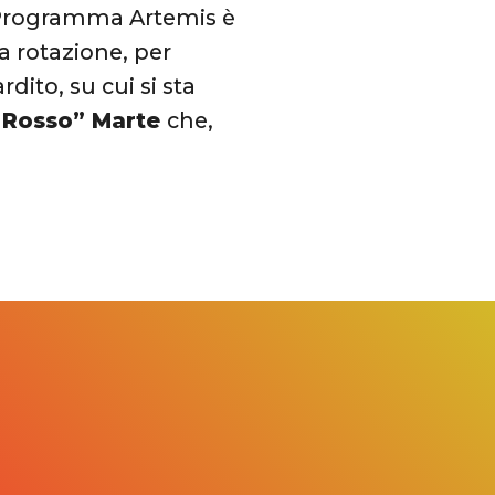
el Programma Artemis è
a rotazione, per
ito, su cui si sta
a Rosso” Marte
che,