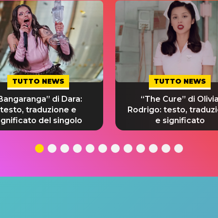
TUTTO NEWS
TUTTO NEWS
Bangaranga” di Dara:
“The Cure” di Olivi
testo, traduzione e
Rodrigo: testo, traduz
ignificato del singolo
e significato