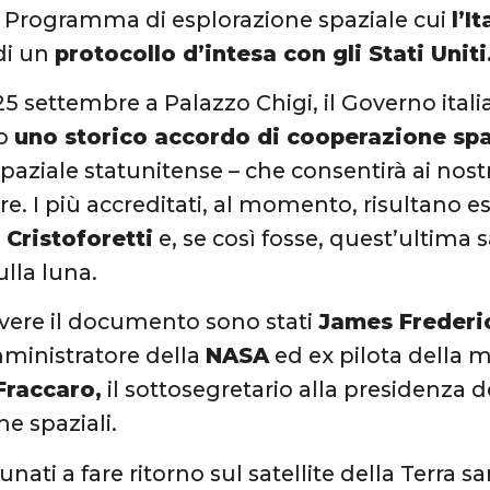
l Programma di esplorazione spaziale cui
l’It
 di un
protocollo d’intesa con gli Stati Uniti
25 settembre a Palazzo Chigi, il Governo italia
to
uno storico accordo di cooperazione spa
paziale statunitense – che consentirà ai nostri
re. I più accreditati, al momento, risultano e
Cristoforetti
e, se così fosse, quest’ultima 
ulla luna.
ivere il documento sono stati
James Frederic
ministratore della
NASA
ed ex pilota della 
Fraccaro,
il sottosegretario alla presidenza 
che spaziali.
tunati a fare ritorno sul satellite della Terra 