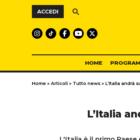
Vai al contenuto
ACCEDI
HOME
PROGRAM
Home
»
Articoli
»
Tutto news
»
L’Italia andrà 
L’Italia a
L'Italia è il primo Paese