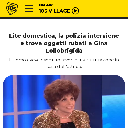
Vai al contenuto
Radio 105
ON AIR
105 VILLAGE
Lite domestica, la polizia interviene
e trova oggetti rubati a Gina
Lollobrigida
L'uomo aveva eseguito lavori di ristrutturazione in
casa dell'attrice.