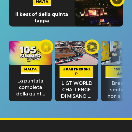
MALTA
Il best of della quinta
tappa
MALTA
#PARTNERSHI
105 TAKE
P
AWAY
La puntata
IL GT WORLD
Bresh: "I
completa
CHALLENGE
sentime
della quinta
DI MISANO si
non si pr
tappa
riconferma
fino alla n
un GRANDE
prima"
SUCCESSO!