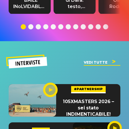
“BAILE
di Dara:
Olivia
INoLVIDABLE”:
testo,
Rodrigo
testo,
traduzione e
testo,
traduzione e
significato
traduzion
significato
del singolo
significa
INTERVISTE
VEDI TUTTE
#PARTNERSHIP
105XMASTERS 2026 –
sei stato
INDIMENTICABILE!