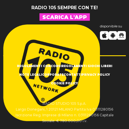
RADIO 105 SEMPRE CON TE!
SCARICA L'APP
disponibile su
REGOLAMENTI CONCORSI
REGOLAMENTI GIOCHI LIBERI
NOTE LEGALI
CORPORATE
CONTATTI
PRIVACY POLICY
COOKIE POLICY
RADIO STUDIO 105 S.p.A.
Largo Donegani, 1 20121 MILANO Partita Iva 03111280156
Iscrizione Reg. Imprese di Milano n. 03111280156 Capitale
Sociale: € 780.000,00 i.v.