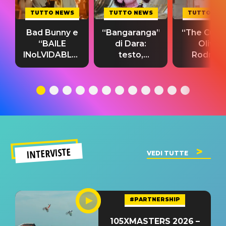
TUTTO NEWS
TUTTO NEWS
TUTTO NE
Bad Bunny e
“Bangaranga”
“The Cure”
“BAILE
di Dara:
Olivia
INoLVIDABLE”:
testo,
Rodrigo
testo,
traduzione e
testo,
traduzione e
significato
traduzion
significato
del singolo
significa
INTERVISTE
VEDI TUTTE
#PARTNERSHIP
105XMASTERS 2026 –