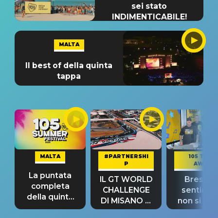
sei stato
INDIMENTICABILE!
MALTA
Il best of della quinta
tappa
MALTA
#PARTNERSHI
105 TAKE
P
AWAY
La puntata
IL GT WORLD
Bresh: "I
completa
CHALLENGE
sentime
della quinta
DI MISANO si
non si pr
tappa
riconferma
fino alla n