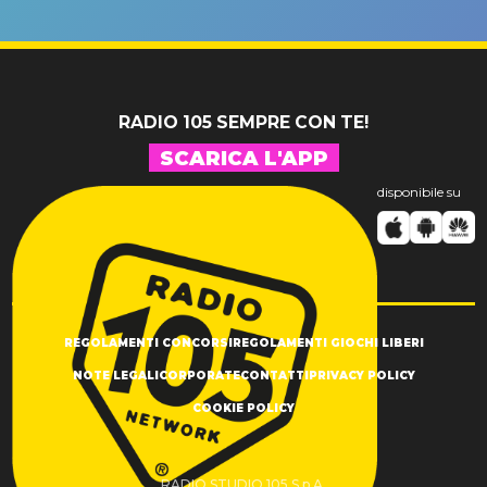
un GRANDE
prima"
SUCCESSO!
RADIO 105 SEMPRE CON TE!
SCARICA L'APP
disponibile su
REGOLAMENTI CONCORSI
REGOLAMENTI GIOCHI LIBERI
NOTE LEGALI
CORPORATE
CONTATTI
PRIVACY POLICY
COOKIE POLICY
RADIO STUDIO 105 S.p.A.