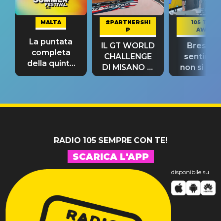
MALTA
#PARTNERSHI
105 TAKE
P
AWAY
La puntata
IL GT WORLD
Bresh: "I
completa
CHALLENGE
sentime
della quinta
DI MISANO si
non si pr
tappa
riconferma
fino alla n
un GRANDE
prima"
SUCCESSO!
RADIO 105 SEMPRE CON TE!
SCARICA L'APP
disponibile su