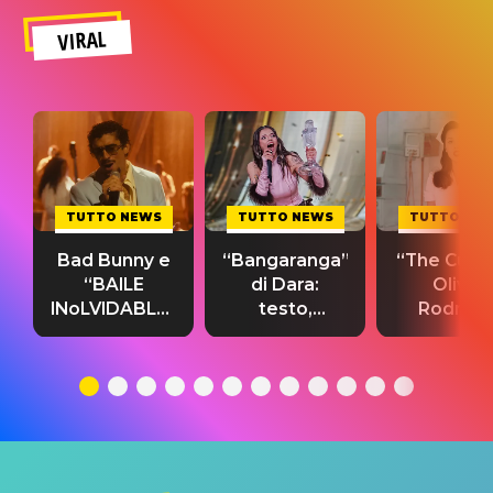
VIRAL
TUTTO NEWS
TUTTO NEWS
TUTTO NE
Bad Bunny e
“Bangaranga”
“The Cure”
“BAILE
di Dara:
Olivia
INoLVIDABLE”:
testo,
Rodrigo
testo,
traduzione e
testo,
traduzione e
significato
traduzion
significato
del singolo
significa