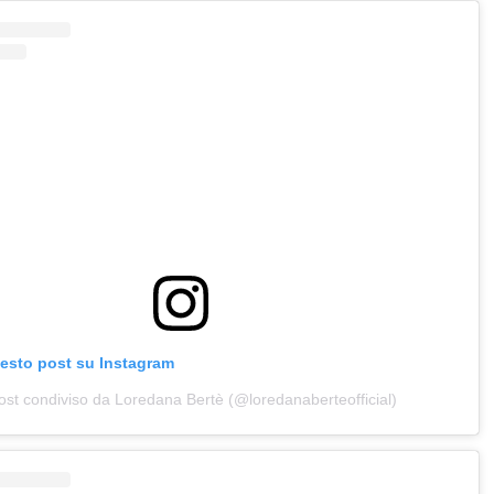
uesto post su Instagram
ost condiviso da Loredana Bertè (@loredanaberteofficial)