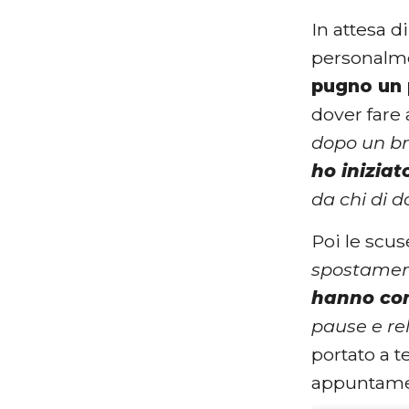
In attesa d
personalmen
pugno un 
dover fare 
dopo un br
ho inizia
da chi di 
Poi le scus
spostament
hanno con
pause e re
portato a 
appuntamen