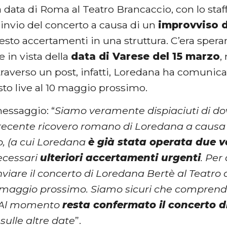
 data di Roma al Teatro Brancaccio, con lo staf
 rinvio del concerto a causa di un
improvviso 
esto accertamenti in una struttura. C’era spera
 in vista della
data di Varese del 15 marzo
,
raverso un post, infatti, Loredana ha comunic
to live al 10 maggio prossimo.
messaggio: “
Siamo veramente dispiaciuti di do
 recente ricovero romano di Loredana a causa 
no, (a cui Loredana
è già stata operata due v
ecessari
ulteriori accertamenti urgenti
. Pe
inviare il concerto di Loredana Bertè al Teatro 
 maggio prossimo. Siamo sicuri che comprend
. Al momento
resta confermato il concerto d
sulle altre date
”.