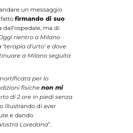
o mandare un messaggio
 fatto
firmando di suo
a dall’ospedale, ma di
Oggi rientro a Milano
‘terapia d’urto’ e dove
inuare a Milano seguita
ortificata per lo
izioni fisiche
non mi
o di 2 ore in piedi senza
o illustrando di aver
lute e dando
 Vostra Loredana
”.