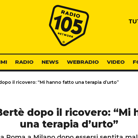
Radio 105
TU
MI
RADIO
NEWS
WEBRADIO
VIDEO
F
po il ricovero: “Mi hanno fatto una terapia d’urto”
ertè dopo il ricovero: “Mi 
una terapia d’urto”
 da Roma a Milano dopo essersi sentita ma