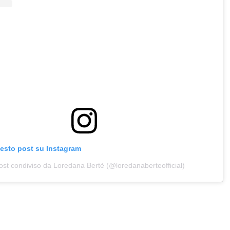
uesto post su Instagram
ost condiviso da Loredana Bertè (@loredanaberteofficial)