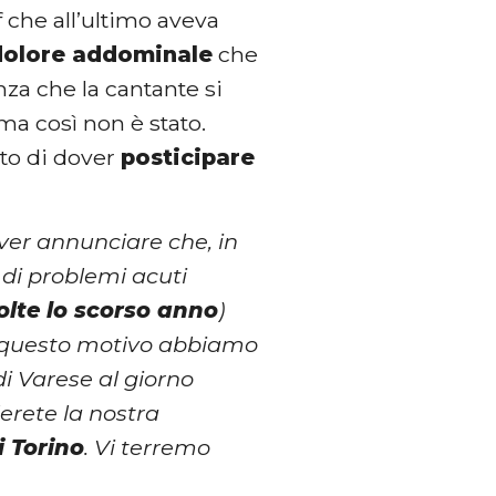
f che all’ultimo aveva
dolore addominale
che
nza che la cantante si
 ma così non è stato.
ato di dover
posticipare
ver annunciare che, in
di problemi acuti
olte lo scorso anno
)
r questo motivo abbiamo
di Varese al giorno
erete la nostra
i Torino
. Vi terremo