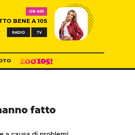
ON AIR
TTO BENE A 105
RADIO
TV
OTO
hanno fatto
le a causa di problemi