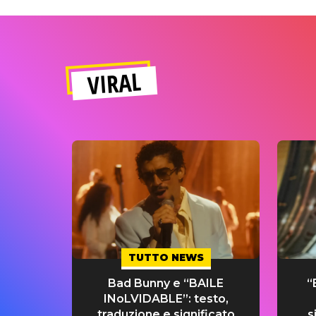
VIRAL
TUTTO NEWS
Bad Bunny e “BAILE
“
INoLVIDABLE”: testo,
traduzione e significato
s