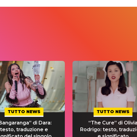
TUTTO NEWS
TUTTO NEWS
Bangaranga” di Dara:
“The Cure” di Olivi
testo, traduzione e
Rodrigo: testo, traduz
ignificato del singolo
e significato