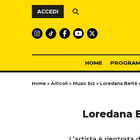
Vai al contenuto
ACCEDI
HOME
PROGRAM
Home
»
Articoli
»
Music biz
»
Loredana Bertè do
Loredana B
L’artista è rientrata