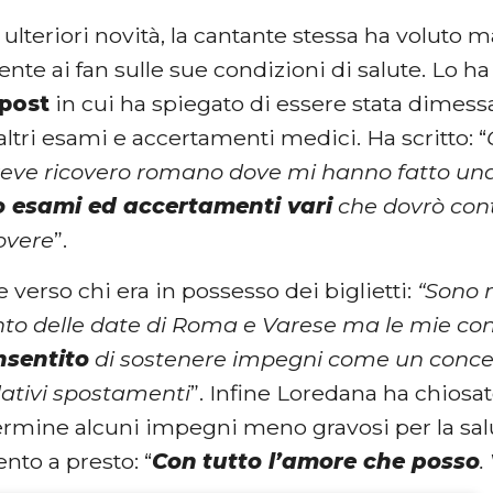
i ulteriori novità, la cantante stessa ha volut
te ai fan sulle sue condizioni di salute. Lo ha
post
in cui ha spiegato di essere stata dimess
altri esami e accertamenti medici. Ha scritto: “
eve ricovero romano dove mi hanno fatto una 
to esami ed accertamenti vari
che dovrò cont
dovere
”.
e verso chi era in possesso dei biglietti:
“Sono m
o delle date di Roma e Varese ma le mie cond
sentito
di sostenere impegni come un concert
lativi spostamenti
”. Infine Loredana ha chiosat
termine alcuni impegni meno gravosi per la sa
to a presto: “
Con
tutto l’amore che posso
.