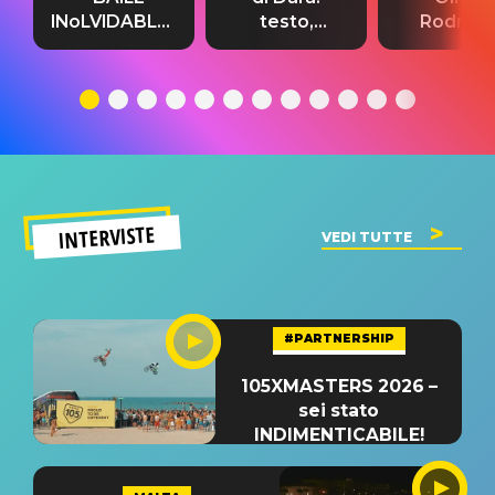
INoLVIDABLE”:
testo,
Rodrigo
testo,
traduzione e
testo,
traduzione e
significato
traduzion
significato
del singolo
significa
INTERVISTE
VEDI TUTTE
#PARTNERSHIP
105XMASTERS 2026 –
sei stato
INDIMENTICABILE!