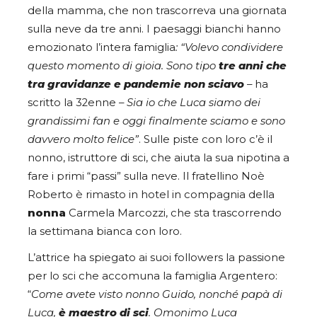
della mamma, che non trascorreva una giornata
sulla neve da tre anni. I paesaggi bianchi hanno
emozionato l’intera famiglia
: “Volevo condividere
questo momento di gioia.
Sono tipo
tre anni che
tra gravidanze e pandemie non sciavo
– ha
scritto la 32enne –
Sia io che Luca siamo dei
grandissimi fan e oggi finalmente sciamo e sono
davvero molto felice”
. Sulle piste con loro c’è il
nonno, istruttore di sci, che aiuta la sua nipotina a
fare i primi “passi” sulla neve. Il fratellino Noè
Roberto è rimasto in hotel in compagnia della
nonna
Carmela Marcozzi, che sta trascorrendo
la settimana bianca con loro.
L’attrice ha spiegato ai suoi followers la passione
per lo sci che accomuna la famiglia Argentero:
“
Come avete visto nonno Guido, nonché papà di
Luca,
è maestro di sci
. Omonimo Luca