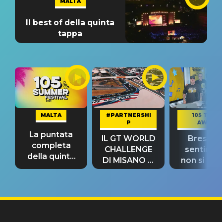
MALTA
Il best of della quinta
tappa
MALTA
#PARTNERSHI
105 TAKE
P
AWAY
La puntata
IL GT WORLD
Bresh: "I
completa
CHALLENGE
sentime
della quinta
DI MISANO si
non si pr
tappa
riconferma
fino alla n
un GRANDE
prima"
SUCCESSO!