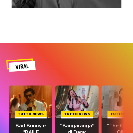
VIRAL
TUTTO NEWS
TUTTO NEWS
TUTTO NE
Bad Bunny e
“Bangaranga”
“The Cure”
“BAILE
di Dara:
Olivia