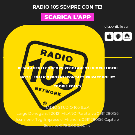
RADIO 105 SEMPRE CON TE!
SCARICA L'APP
disponibile su
REGOLAMENTI CONCORSI
REGOLAMENTI GIOCHI LIBERI
NOTE LEGALI
CORPORATE
CONTATTI
PRIVACY POLICY
COOKIE POLICY
RADIO STUDIO 105 S.p.A.
Largo Donegani, 1 20121 MILANO Partita Iva 03111280156
Iscrizione Reg. Imprese di Milano n. 03111280156 Capitale
Sociale: € 780.000,00 i.v.