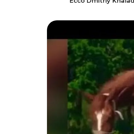
Ecco Dmitriy Khaladz