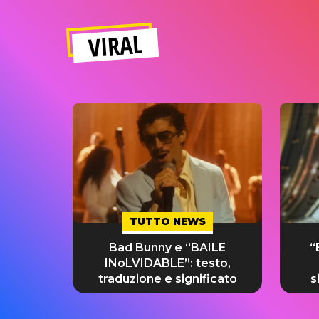
VIRAL
TUTTO NEWS
Bad Bunny e “BAILE
“
INoLVIDABLE”: testo,
traduzione e significato
s