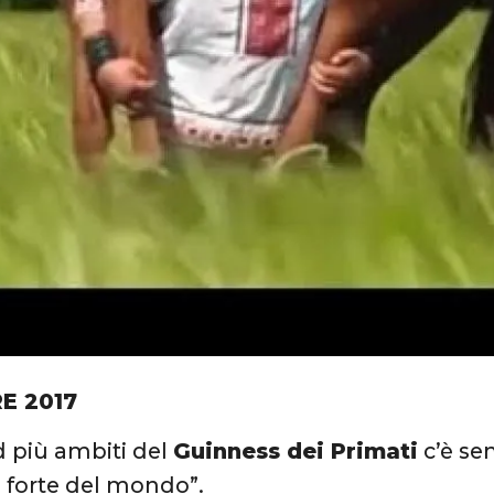
E 2017
rd più ambiti del
Guinness dei Primati
c’è se
 forte del mondo”.