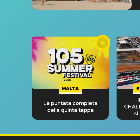
MALTA
#
La puntata completa
CHAL
della quinta tappa
si
GRA