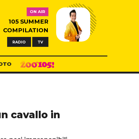
ON AIR
105 SUMMER
COMPILATION
RADIO
TV
OTO
n cavallo in