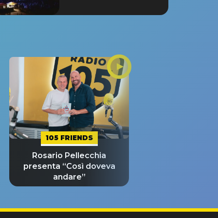
105 FRIENDS
Rosario Pellecchia
presenta “Così doveva
andare”