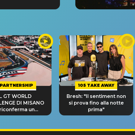
PARTNERSHIP
105 TAKE AWAY
IL GT WORLD
Bresh: "Il sentiment non
LENGE DI MISANO
si prova fino alla notte
 riconferma un
prima"
NDE SUCCESSO!