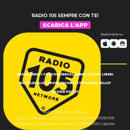
RADIO 105 SEMPRE CON TE!
SCARICA L'APP
disponibile su
REGOLAMENTI CONCORSI
REGOLAMENTI GIOCHI LIBERI
NOTE LEGALI
CORPORATE
CONTATTI
PRIVACY POLICY
COOKIE POLICY
RADIO STUDIO 105 S.p.A.
Largo Donegani, 1 20121 MILANO Partita Iva 03111280156
Iscrizione Reg. Imprese di Milano n. 03111280156 Capitale
Sociale: € 780.000,00 i.v.