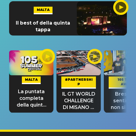
MALTA
Il best of della quinta
tappa
MALTA
#PARTNERSHI
105 TAKE
P
AWAY
La puntata
IL GT WORLD
Bresh: "I
completa
CHALLENGE
sentime
della quinta
DI MISANO si
non si pr
tappa
riconferma
fino alla n
un GRANDE
prima"
SUCCESSO!