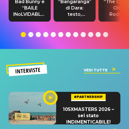
Bad Bunny e
“Bangaranga”
“The Cure”
“BAILE
di Dara:
Olivia
INoLVIDABLE”:
testo,
Rodrigo
testo,
traduzione e
testo,
traduzione e
significato
traduzion
significato
del singolo
significa
INTERVISTE
VEDI TUTTE
#PARTNERSHIP
105XMASTERS 2026 –
sei stato
INDIMENTICABILE!