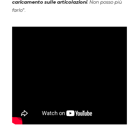
caricamento sulle articolazioni
. Non posso più
farlo
”.