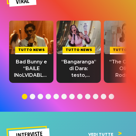
VIRAL
TUTTO NEWS
TUTTO NEWS
TUTTO NE
Bad Bunny e
“Bangaranga”
“The Cure”
“BAILE
di Dara:
Olivia
INoLVIDABLE”:
testo,
Rodrigo
testo,
traduzione e
testo,
traduzione e
significato
traduzion
significato
del singolo
significa
INTERVISTE
VEDI TUTTE