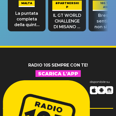
MALTA
#PARTNERSHI
105 TAKE
P
AWAY
La puntata
IL GT WORLD
Bresh: "I
completa
CHALLENGE
sentime
della quinta
DI MISANO si
non si pr
tappa
riconferma
fino alla n
un GRANDE
prima"
SUCCESSO!
RADIO 105 SEMPRE CON TE!
SCARICA L'APP
disponibile su