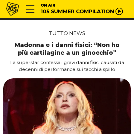
Vai al contenuto
Radio 105
ON AIR
105 SUMMER COMPILATION
TUTTO NEWS
Madonna e i danni fisici: “Non ho
più cartilagine a un ginocchio”
La superstar confessa i gravi danni fisici causati da
decenni di performance sui tacchi a spillo