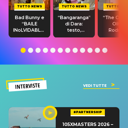
TUTTO NEWS
TUTTO NEWS
TUTTO NE
Bad Bunny e
“Bangaranga”
“The Cure”
“BAILE
di Dara:
Olivia
INoLVIDABLE”:
testo,
Rodrigo
testo,
traduzione e
testo,
traduzione e
significato
traduzion
significato
del singolo
significa
INTERVISTE
VEDI TUTTE
#PARTNERSHIP
105XMASTERS 2026 –