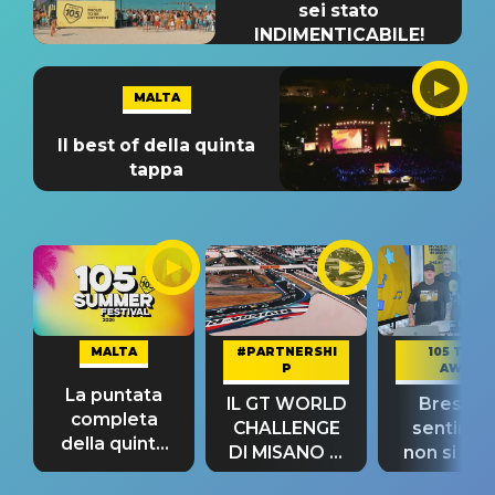
sei stato
INDIMENTICABILE!
MALTA
Il best of della quinta
tappa
MALTA
#PARTNERSHI
105 TAKE
P
AWAY
La puntata
IL GT WORLD
Bresh: "I
completa
CHALLENGE
sentime
della quinta
DI MISANO si
non si pr
tappa
riconferma
fino alla n