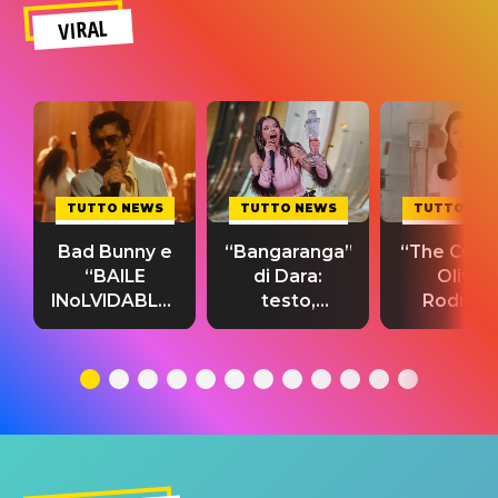
VIRAL
TUTTO NEWS
TUTTO NEWS
TUTTO NE
Bad Bunny e
“Bangaranga”
“The Cure”
“BAILE
di Dara:
Olivia
INoLVIDABLE”:
testo,
Rodrigo
testo,
traduzione e
testo,
traduzione e
significato
traduzion
significato
del singolo
significa