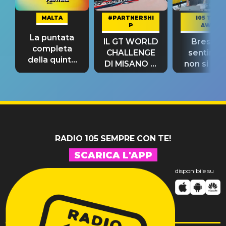
MALTA
#PARTNERSHI
105 TAKE
P
AWAY
La puntata
IL GT WORLD
Bresh: "I
completa
CHALLENGE
sentime
della quinta
DI MISANO si
non si pr
tappa
riconferma
fino alla n
un GRANDE
prima"
SUCCESSO!
RADIO 105 SEMPRE CON TE!
SCARICA L'APP
disponibile su