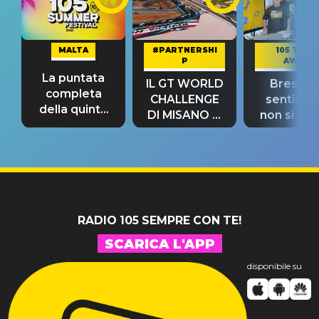
MALTA
#PARTNERSHI
105 TAKE
P
AWAY
La puntata
IL GT WORLD
Bresh: "I
completa
CHALLENGE
sentime
della quinta
DI MISANO si
non si pr
tappa
riconferma
fino alla n
un GRANDE
prima"
SUCCESSO!
RADIO 105 SEMPRE CON TE!
SCARICA L'APP
disponibile su