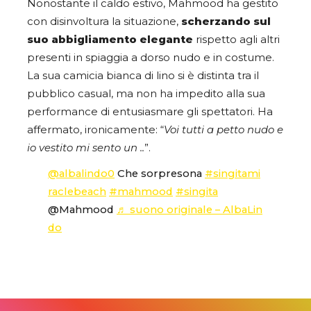
Nonostante il caldo estivo, Mahmood ha gestito
con disinvoltura la situazione,
scherzando sul
suo abbigliamento elegante
rispetto agli altri
presenti in spiaggia a dorso nudo e in costume.
La sua camicia bianca di lino si è distinta tra il
pubblico casual, ma non ha impedito alla sua
performance di entusiasmare gli spettatori. Ha
affermato, ironicamente: “
Voi tutti a petto nudo e
io vestito mi sento un ..
”.
@albalindo0
Che sorpresona
#singitami
raclebeach
#mahmood
#singita
@Mahmood
♬ suono originale – AlbaLin
do