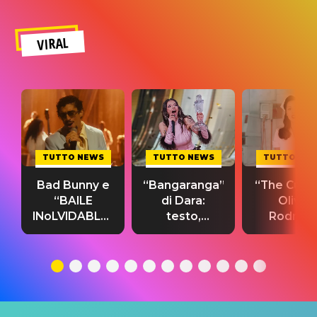
VIRAL
TUTTO NEWS
TUTTO NEWS
TUTTO NE
Bad Bunny e
“Bangaranga”
“The Cure”
“BAILE
di Dara:
Olivia
INoLVIDABLE”:
testo,
Rodrigo
testo,
traduzione e
testo,
traduzione e
significato
traduzion
significato
del singolo
significa