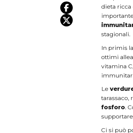
dieta ricca
importante
immunita
stagionali.
In primis l
ottimi alle
vitamina C,
immunitar
Le
verdure
tarassaco, 
fosforo
. 
supportare
Ci si può p