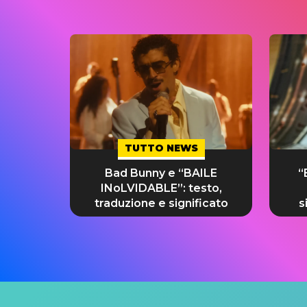
TUTTO NEWS
Bad Bunny e “BAILE
“
INoLVIDABLE”: testo,
traduzione e significato
s