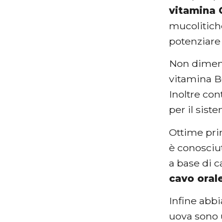
vitamina 
mucolitich
potenziare
Non dime
vitamina B
Inoltre con
per il sis
Ottime pri
è conosciut
a base di c
cavo oral
Infine abb
uova sono u