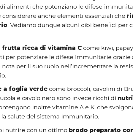
 di alimenti che potenziano le difese immunitari
 considerare anche elementi essenziali che
r
rio
. Vediamo dunque alcuni cibi benefici per 
a
frutta ricca di vitamina C
come kiwi, papaya
ati per potenziare le difese immunitarie grazie 
 nota per il suo ruolo nell’incrementare la res
io.
 a foglia verde
come broccoli, cavolini di Bru
rucola e cavolo nero sono invece ricchi di
nutri
Contengono inoltre vitamine A e K, che svolgono
 la salute del sistema immunitario.
oi nutrire con un ottimo
brodo preparato con