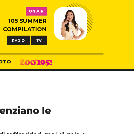
ON AIR
105 SUMMER
COMPILATION
RADIO
TV
OTO
tenziano le