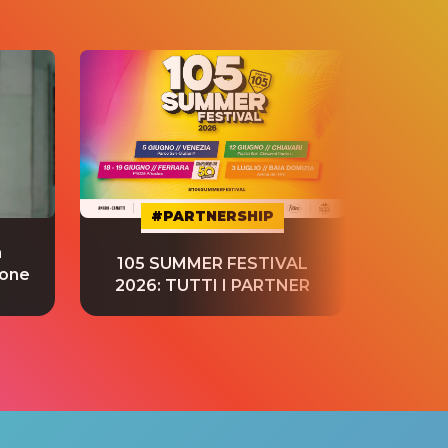
#PARTNERSHIP
a
“S
105 SUMMER FESTIVAL
ione
tradu
2026: TUTTI I PARTNER