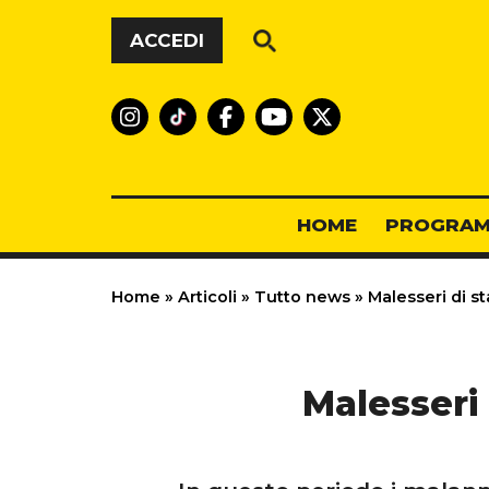
Vai al contenuto
ACCEDI
HOME
PROGRAM
Home
»
Articoli
»
Tutto news
»
Malesseri di st
Malesseri 