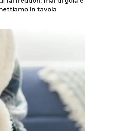
i raffreddori, mal di gola e
ettiamo in tavola