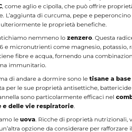
C
, come aglio e cipolla, che può offrire propriet
e. L’aggiunta di curcuma, pepe e peperoncino 
 ulteriormente le proprietà benefiche.
ntichiamo nemmeno lo
zenzero
. Questa radi
6 e micronutrienti come magnesio, potassio,
tiene fibre e acqua, fornendo una combinazione
tema immunitario.
ma di andare a dormire sono le
tisane a base
a per le sue proprietà antisettiche, battericide 
annella sono particolarmente efficaci nel
comba
e
e delle vie respiratorie
.
iamo le
uova
. Ricche di proprietà nutrizionali, 
n’altra opzione da considerare per rafforzare 