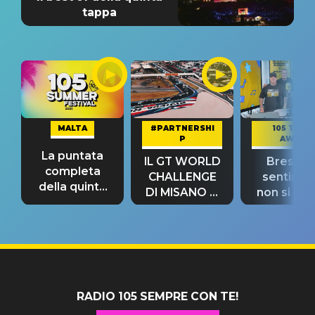
tappa
MALTA
#PARTNERSHI
105 TAKE
P
AWAY
La puntata
IL GT WORLD
Bresh: "I
completa
CHALLENGE
sentime
della quinta
DI MISANO si
non si pr
tappa
riconferma
fino alla n
un GRANDE
prima"
SUCCESSO!
RADIO 105 SEMPRE CON TE!