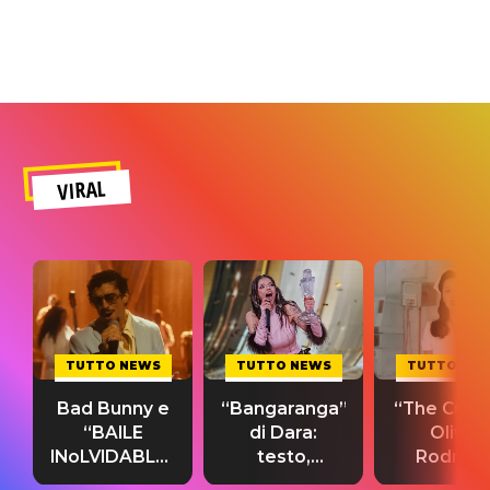
VIRAL
TUTTO NEWS
TUTTO NEWS
TUTTO NE
Bad Bunny e
“Bangaranga”
“The Cure”
“BAILE
di Dara:
Olivia
INoLVIDABLE”:
testo,
Rodrigo
testo,
traduzione e
testo,