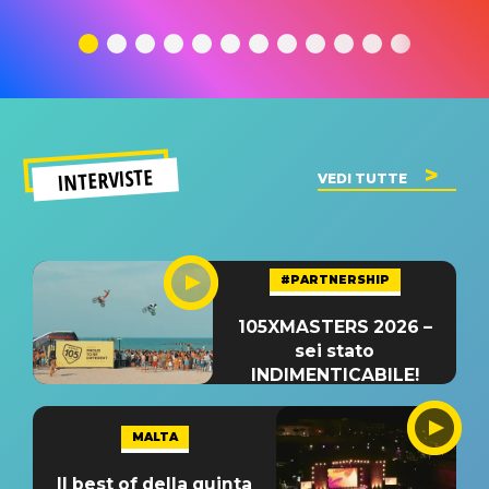
traduzione e
significato
traduzion
significato
del singolo
significa
INTERVISTE
VEDI TUTTE
#PARTNERSHIP
105XMASTERS 2026 –
sei stato
INDIMENTICABILE!
MALTA
Il best of della quinta