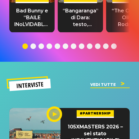
Bad Bunny e
“Bangaranga”
“The Cure”
“BAILE
di Dara:
Olivia
INoLVIDABLE”:
testo,
Rodrigo
testo,
traduzione e
testo,
traduzione e
significato
traduzion
significato
del singolo
significa
INTERVISTE
VEDI TUTTE
#PARTNERSHIP
105XMASTERS 2026 –
sei stato