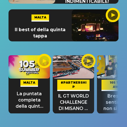
INDIMENTICABILE!
MALTA
Il best of della quinta
tappa
MALTA
#PARTNERSHI
105 TAKE
P
AWAY
La puntata
IL GT WORLD
Bresh: "I
completa
CHALLENGE
sentime
della quinta
DI MISANO si
non si pr
tappa
riconferma
fino alla n
un GRANDE
prima"