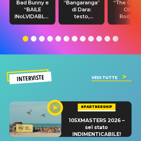
Bad Bunny e
“Bangaranga”
“The Cure”
“BAILE
di Dara:
Olivia
INoLVIDABLE”:
testo,
Rodrigo
testo,
traduzione e
testo,
traduzione e
significato
traduzion
significato
del singolo
significa
INTERVISTE
VEDI TUTTE
#PARTNERSHIP
105XMASTERS 2026 –
sei stato
INDIMENTICABILE!