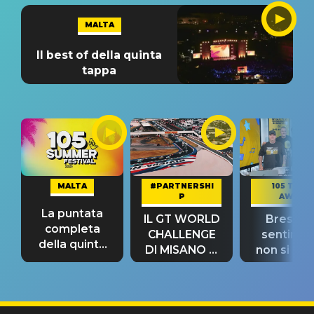
MALTA
Il best of della quinta
tappa
MALTA
#PARTNERSHI
105 TAKE
P
AWAY
La puntata
IL GT WORLD
Bresh: "I
completa
CHALLENGE
sentime
della quinta
DI MISANO si
non si pr
tappa
riconferma
fino alla n
un GRANDE
prima"
SUCCESSO!