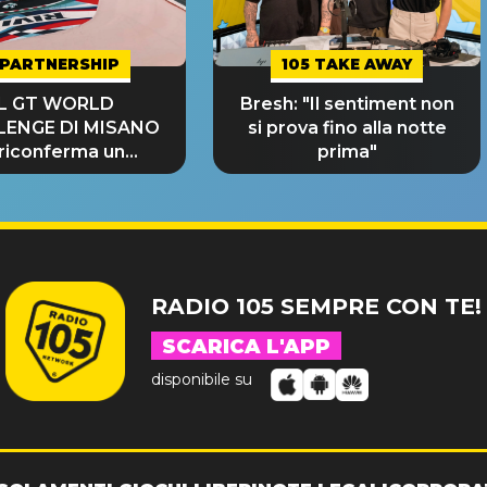
PARTNERSHIP
105 TAKE AWAY
IL GT WORLD
Bresh: "Il sentiment non
LENGE DI MISANO
si prova fino alla notte
 riconferma un
prima"
NDE SUCCESSO!
RADIO 105 SEMPRE CON TE!
SCARICA L'APP
disponibile su