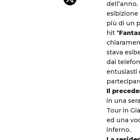
dell’anno.
esibizione
più di un 
hit “
Fanta
chiarament
stava esib
dai telefo
entusiasti 
partecipar
Il precede
in una ser
Tour in Gi
ed una voc
inferno.
La reside