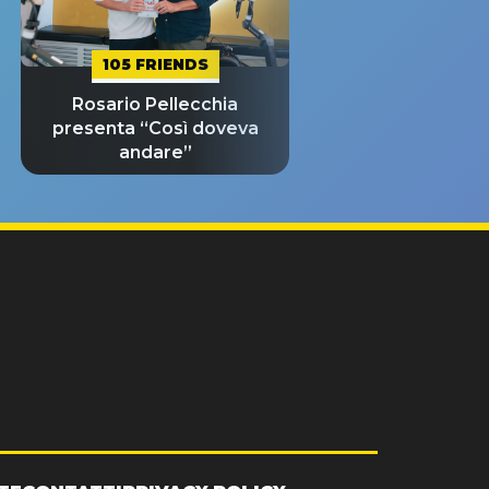
105 FRIENDS
Rosario Pellecchia
presenta “Così doveva
andare”