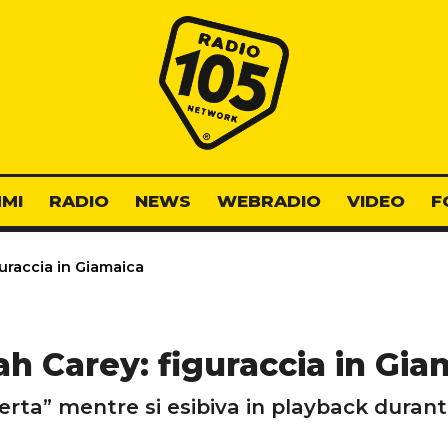
Radio 105
MI
RADIO
NEWS
WEBRADIO
VIDEO
F
uraccia in Giamaica
ah Carey: figuraccia in Gia
rta” mentre si esibiva in playback durante