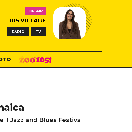
ON AIR
105 VILLAGE
RADIO
TV
OTO
maica
 il Jazz and Blues Festival