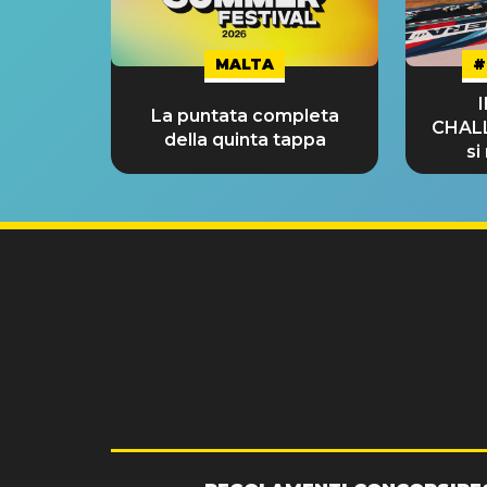
MALTA
#
La puntata completa
CHAL
della quinta tappa
si
GRA