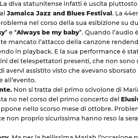
 La diva statunitense infatti è uscita piuttos
 al
Jamaica Jazz and Blues Festival
. La 44
problema nel corso della sua esibizione su d
sy
” e “
Always be my baby
”. Quando l’audio è
e mancato l’attacco della canzone rendendo 
endo in playback. E la sua performance è sta
nini dei telespettatori presenti, che non sono
di avervi assistito visto che avevano sborsato
e all’evento.
nte.
Non si tratta del primo scivolone di Mar
ata no nel corso del primo concerto del
Elus
appone nello scorso mese di ottobre. Problem
e non proprio sicurissima hanno reso la se
ncy
. Ma per la bellissima Mariah l’occasione