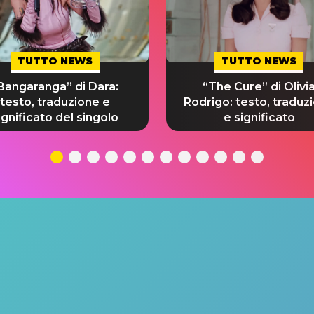
TUTTO NEWS
TUTTO NEWS
Bangaranga” di Dara:
“The Cure” di Olivi
testo, traduzione e
Rodrigo: testo, traduz
ignificato del singolo
e significato