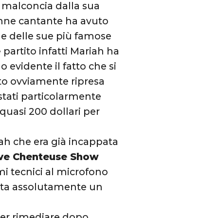
to malconcia dalla sua
enne cantante ha avuto
ue delle sue più famose
 partito infatti Mariah ha
evidente il fatto che si
to ovviamente ripresa
 stati particolarmente
 quasi 200 dollari per
iah che era già incappata
ive Chenteuse Show
i tecnici al microfono
rata assolutamente un
 per rimediare dopo