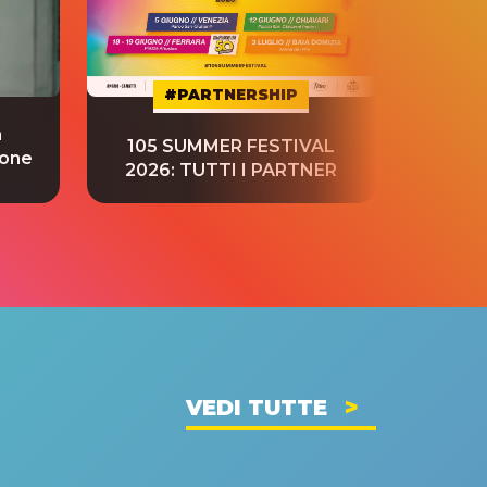
#PARTNERSHIP
a
“S
105 SUMMER FESTIVAL
ione
tradu
2026: TUTTI I PARTNER
VEDI TUTTE