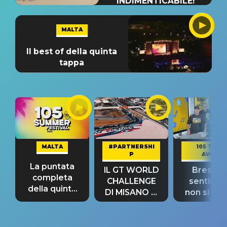
INDIMENTICABILE!
MALTA
Il best of della quinta
tappa
MALTA
#PARTNERSHI
105 TAKE
P
AWAY
La puntata
IL GT WORLD
Bresh: "I
completa
CHALLENGE
sentime
della quinta
DI MISANO si
non si pr
tappa
riconferma
fino alla n
un GRANDE
prima"
SUCCESSO!