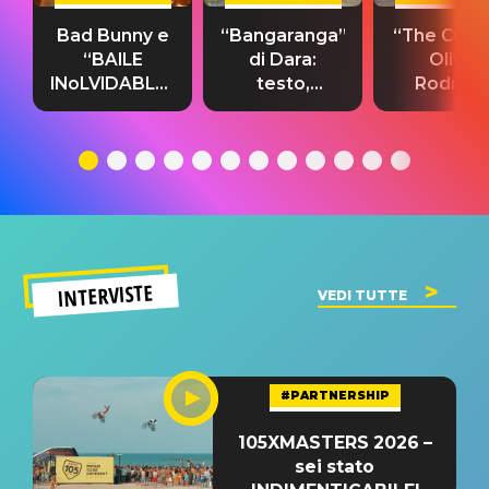
Bad Bunny e
“Bangaranga”
“The Cure”
“BAILE
di Dara:
Olivia
INoLVIDABLE”:
testo,
Rodrigo
testo,
traduzione e
testo,
traduzione e
significato
traduzion
significato
del singolo
significa
INTERVISTE
VEDI TUTTE
#PARTNERSHIP
105XMASTERS 2026 –
sei stato