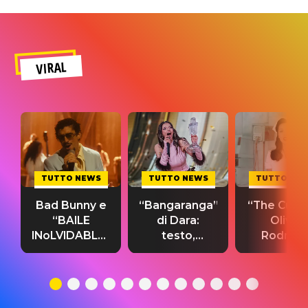
VIRAL
TUTTO NEWS
TUTTO NEWS
TUTTO NE
Bad Bunny e
“Bangaranga”
“The Cure”
“BAILE
di Dara:
Olivia
INoLVIDABLE”:
testo,
Rodrigo
testo,
traduzione e
testo,
traduzione e
significato
traduzion
significato
del singolo
significa