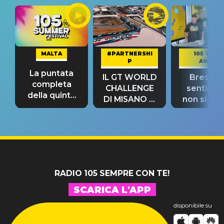
MALTA
#PARTNERSHI
105 TAKE
P
AWAY
La puntata
IL GT WORLD
Bresh: "I
completa
CHALLENGE
sentime
della quinta
DI MISANO si
non si pr
tappa
riconferma
fino alla n
un GRANDE
prima"
SUCCESSO!
RADIO 105 SEMPRE CON TE!
SCARICA L'APP
disponibile su