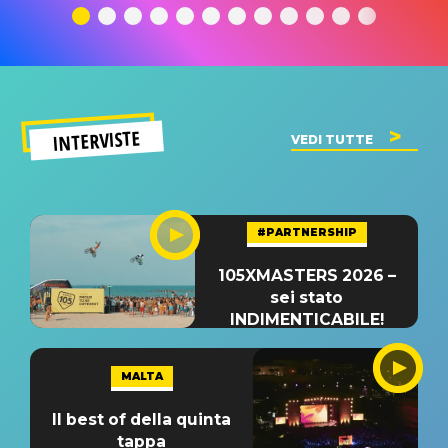
significato
del singolo
significa
INTERVISTE
VEDI TUTTE
#PARTNERSHIP
105XMASTERS 2026 –
sei stato
INDIMENTICABILE!
MALTA
Il best of della quinta
tappa