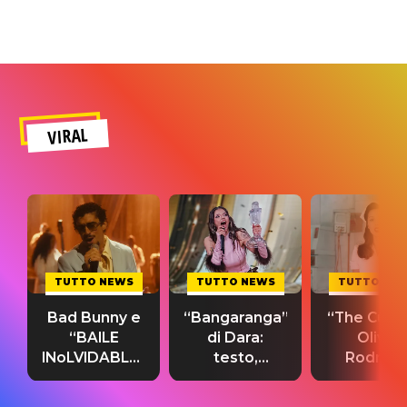
VIRAL
TUTTO NEWS
TUTTO NEWS
TUTTO NE
Bad Bunny e
“Bangaranga”
“The Cure”
“BAILE
di Dara:
Olivia
INoLVIDABLE”:
testo,
Rodrigo
testo,
traduzione e
testo,
traduzione e
significato
traduzion