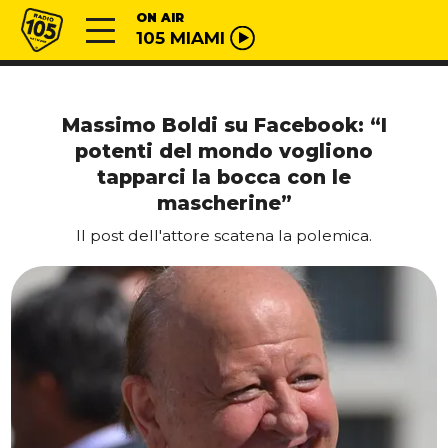
Vai al contenuto
Radio 105
ON AIR
105 MIAMI
Massimo Boldi su Facebook: “I
potenti del mondo vogliono
tapparci la bocca con le
mascherine”
Il post dell'attore scatena la polemica.