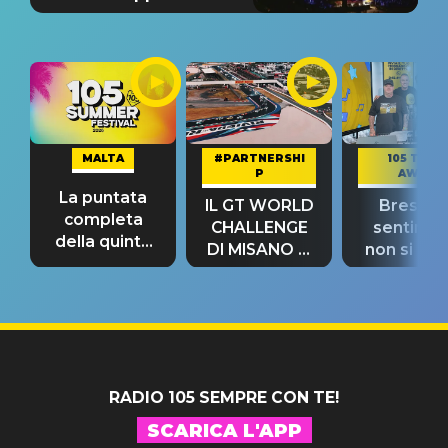
MALTA
#PARTNERSHI
105 TAKE
P
AWAY
La puntata
IL GT WORLD
Bresh: "I
completa
CHALLENGE
sentime
della quinta
DI MISANO si
non si pr
tappa
riconferma
fino alla n
un GRANDE
prima"
SUCCESSO!
RADIO 105 SEMPRE CON TE!
SCARICA L'APP