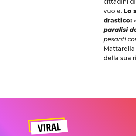
cittadini 
vuole.
Lo 
drastico:
paralisi d
pesanti co
Mattarella
della sua 
VIRAL