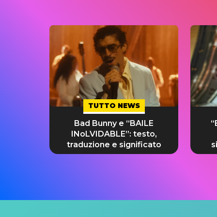
TUTTO NEWS
Bad Bunny e “BAILE
“
INoLVIDABLE”: testo,
traduzione e significato
s