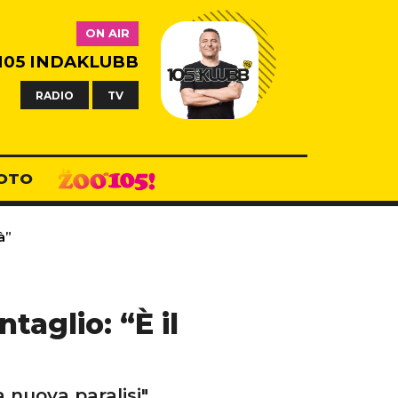
ON AIR
105 INDAKLUBB
RADIO
TV
OTO
à”
taglio: “È il
 nuova paralisi"