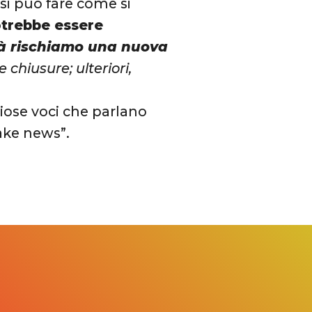
 si può fare come si
otrebbe essere
tà rischiamo una nuova
e chiusure; ulteriori,
siose voci che parlano
ake news”.