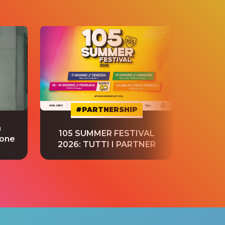
#PARTNERSHIP
a
“S
105 SUMMER FESTIVAL
ione
tradu
2026: TUTTI I PARTNER