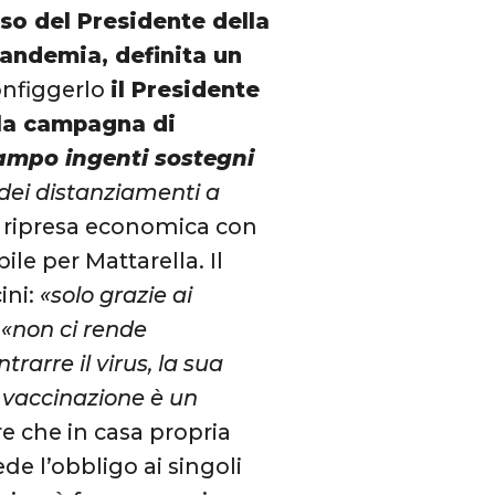
rso del Presidente della
pandemia, definita un
onfiggerlo
il Presidente
 la campagna di
campo ingenti sostegni
dei distanziamenti a
e ripresa economica con
ile per Mattarella. Il
ini:
«solo grazie ai
«non ci rende
rarre il virus, la sua
 vaccinazione è un
re che in casa propria
e l’obbligo ai singoli