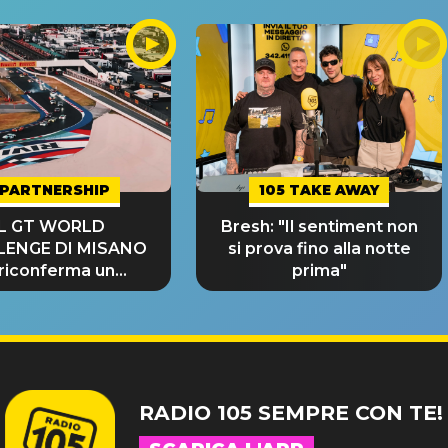
PARTNERSHIP
105 TAKE AWAY
IL GT WORLD
Bresh: "Il sentiment non
LENGE DI MISANO
si prova fino alla notte
 riconferma un
prima"
NDE SUCCESSO!
RADIO 105 SEMPRE CON TE!