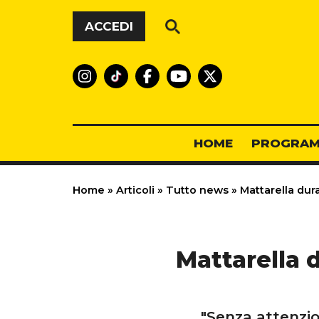
Vai al contenuto
ACCEDI
HOME
PROGRAM
Home
»
Articoli
»
Tutto news
»
Mattarella duran
Mattarella d
"Senza attenzio