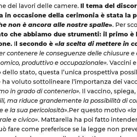
e dei lavori delle camere.
Il tema del disco
a in occasione della cerimonia è stata la 
he non è ancora alle nostre spalle
»
. Per sc
ato che abbiamo due strumenti: il primo è
one.
I
l secondo è «
la scelta di mettere in 
r contenere le conseguenze delle chiusure e 
onomico, produttivo e occupazionale».
Vaccini 
 dello stato, questa l’unica prospettiva possib
 ha voluto sottolineare l’importanza dei vacc
amo in grado di contenerlo».
Il vaccino, spiega,
li, ma riduce grandemente la possibilità di cont
e e la sua pericolosità
».Per questo motivo
«la
ale e civico»
. Mattarella ha poi fatto intende
 fare come preferisce se la legge non preved