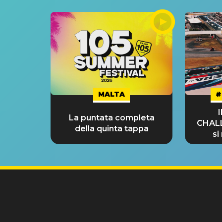
MALTA
#
La puntata completa
CHAL
della quinta tappa
si
GRA