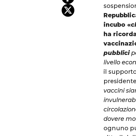
sospension
Repubblic
incubo «
c
ha ricord
vaccinazi
pubblici
pe
livello ec
il supporto
presidente
vaccini si
invulnerabi
circolazion
dovere mor
ognuno può