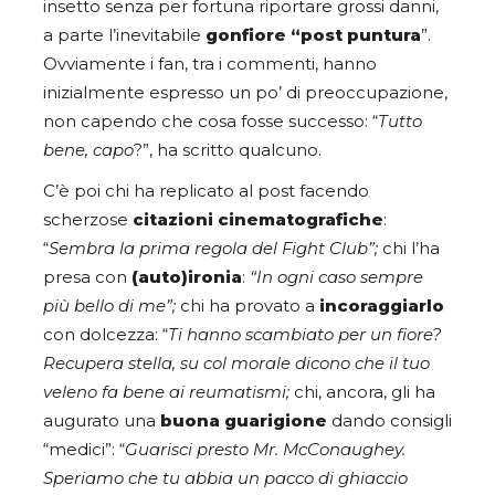
insetto senza per fortuna riportare grossi danni,
a parte l’inevitabile
gonfiore “post puntura
”.
Ovviamente i fan, tra i commenti, hanno
inizialmente espresso un po’ di preoccupazione,
non capendo che cosa fosse successo: “
Tutto
bene, capo
?”, ha scritto qualcuno.
C’è poi chi ha replicato al post facendo
scherzose
citazioni cinematografiche
:
“
Sembra la prima regola del Fight Club”;
chi l’ha
presa con
(auto)ironia
:
“In ogni caso sempre
più bello di me”;
chi ha provato a
incoraggiarlo
con dolcezza: “
Ti hanno scambiato per un fiore?
Recupera stella, su col morale dicono che il tuo
veleno fa bene ai reumatismi;
chi, ancora, gli ha
augurato una
buona guarigione
dando consigli
“medici”: “
Guarisci presto Mr. McConaughey.
Speriamo che tu abbia un pacco di ghiaccio