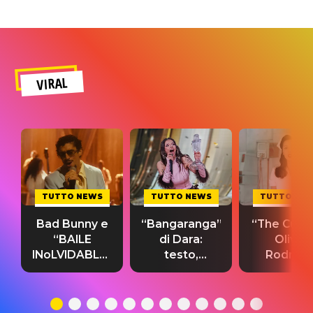
VIRAL
TUTTO NEWS
TUTTO NEWS
TUTTO NE
Bad Bunny e
“Bangaranga”
“The Cure”
“BAILE
di Dara:
Olivia
INoLVIDABLE”:
testo,
Rodrigo
testo,
traduzione e
testo,
traduzione e
significato
traduzion
significato
del singolo
significa