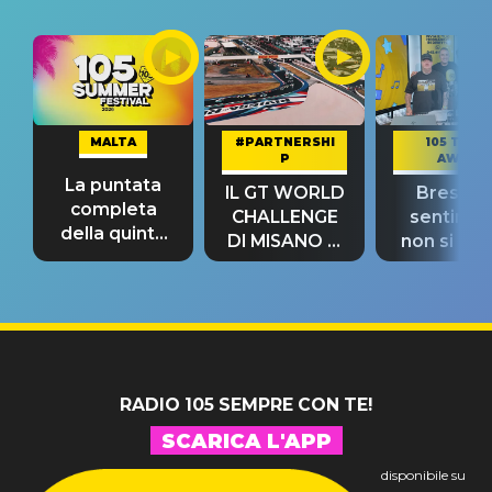
MALTA
#PARTNERSHI
105 TAKE
P
AWAY
La puntata
IL GT WORLD
Bresh: "I
completa
CHALLENGE
sentime
della quinta
DI MISANO si
non si pr
tappa
riconferma
fino alla n
un GRANDE
prima"
SUCCESSO!
RADIO 105 SEMPRE CON TE!
SCARICA L'APP
disponibile su