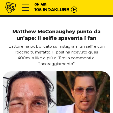
Vai al contenuto
Radio 105
ON AIR
105 INDAKLUBB
Matthew McConaughey punto da
un’ape: il selfie spaventa i fan
L’attore ha pubblicato su Instagram un selfie con
l’occhio tumefatto. Il post ha ricevuto quasi
400mila like e più di 11mila commenti di
“incoraggiamento”