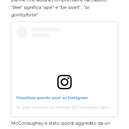
parole che aiuta a comprendere l’accaduto:
“
Bee
” significa “ape” e “be swell” , “
sii
gonfio/forte
”.
Visualizza questo post su Instagram
Un post condiviso da Matthew McConaughey (@officiallymcconaughey)
McConaughey è stato quindi aggredito da un