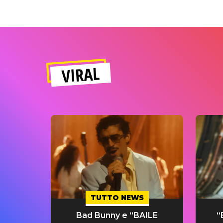
VIRAL
TUTTO NEWS
Bad Bunny e “BAILE
“