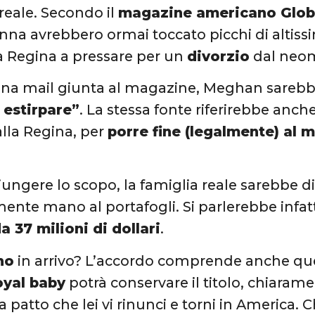
 reale. Secondo il
magazine americano Glo
onna avrebbero ormai toccato picchi di altiss
a Regina a pressare per un
divorzio
dal neom
na mail giunta al magazine, Meghan sarebb
 estirpare”
. La stessa fonte riferirebbe anch
alla Regina, per
porre fine (legalmente) al 
iungere lo scopo, la famiglia reale sarebbe d
nte mano al portafogli. Si parlerebbe infat
a 37 milioni di dollari
.
no
in arrivo? L’accordo comprende anche que
oyal baby
potrà conservare il titolo, chiaram
a patto che lei vi rinunci e torni in America.