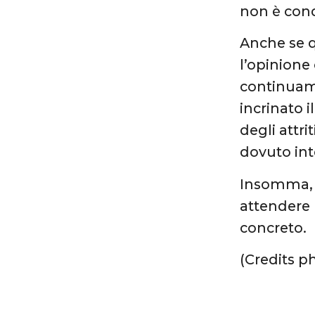
non è cond
Anche se q
l’opinione
continuame
incrinato i
degli attri
dovuto int
Insomma, s
attendere 
concreto.
(Credits p