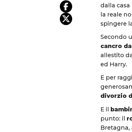
dalla casa
la reale n
spingere l
Secondo u
cancro da
allestito d
ed Harry.
E per ragg
generosame
divorzio d
E il
bambi
punto: il
r
Bretagna, 