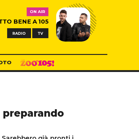
ON AIR
TTO BENE A 105
RADIO
TV
OTO
e preparando
 Sarebbero già pronti i