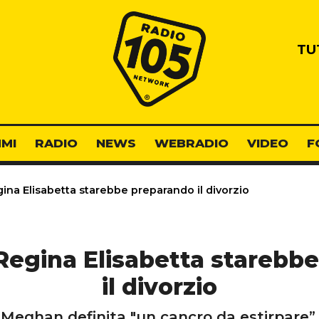
Radio 105
TU
MI
RADIO
NEWS
WEBRADIO
VIDEO
F
ina Elisabetta starebbe preparando il divorzio
Regina Elisabetta starebb
il divorzio
 Meghan definita "un cancro da estirpare”.