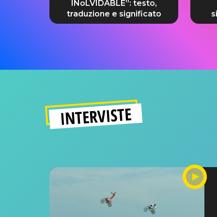
INoLVIDABLE”: testo,
traduzione e significato
s
INTERVISTE