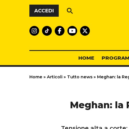
Vai al contenuto
ACCEDI
HOME
PROGRAM
Home
»
Articoli
»
Tutto news
»
Meghan: la Reg
Meghan: la 
Tensione alta a corte: