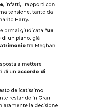
be
, infatti, i rapporti con
ima tensione, tanto da
arito Harry.
e ormai giudicata
“un
e di un piano, già
matrimonio
tra Meghan
isposta a mettere
ti di un
accordo di
sto delicatissimo
ente restando in Gran
 Chiaramente la decisione