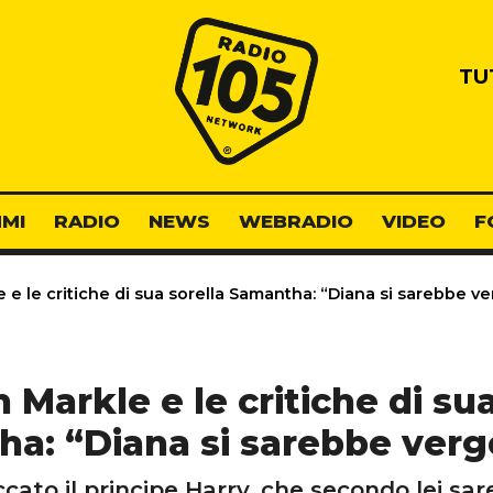
Radio 105
TU
MI
RADIO
NEWS
WEBRADIO
VIDEO
F
e le critiche di sua sorella Samantha: “Diana si sarebbe v
Markle e le critiche di sua
a: “Diana si sarebbe ver
to il principe Harry, che secondo lei sa