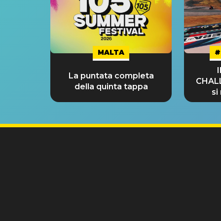
MALTA
#
La puntata completa
CHAL
della quinta tappa
si
GRA