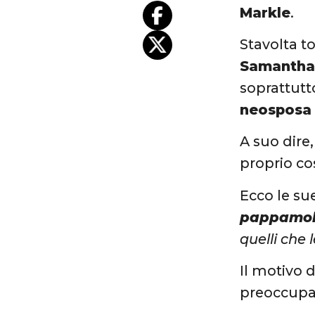
Markle
.
Stavolta to
Samantha
soprattutto
neosposa
A suo dire
proprio cos
Ecco le su
pappamol
quelli che l
Il motivo d
preoccupars