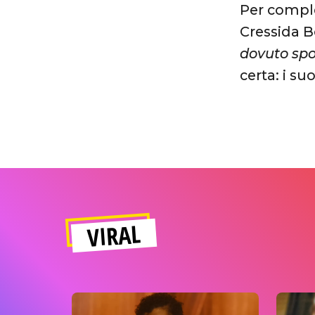
Per comple
Cressida B
dovuto spo
certa: i su
VIRAL