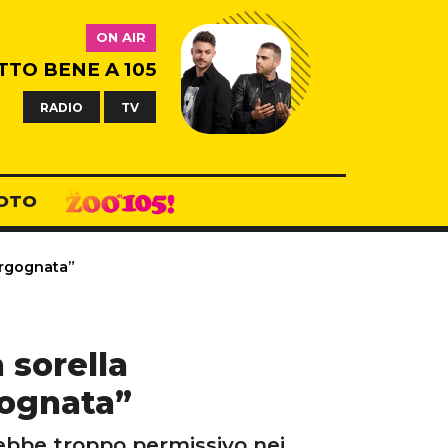
ON AIR
TTO BENE A 105
RADIO
TV
OTO
ergognata”
 sorella
gognata”
rebbe troppo permissivo nei