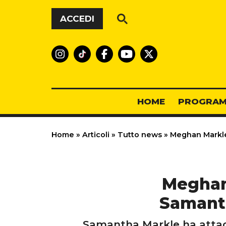
Vai al contenuto
ACCEDI
HOME
PROGRAM
Home
»
Articoli
»
Tutto news
»
Meghan Markle 
Meghan 
Samanth
Samantha Markle ha attacca