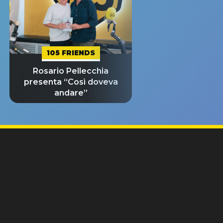
105 FRIENDS
Rosario Pellecchia
presenta “Così doveva
andare”