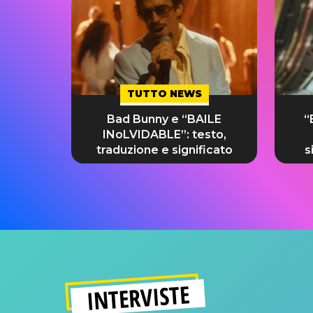
TUTTO NEWS
Bad Bunny e “BAILE
“
INoLVIDABLE”: testo,
traduzione e significato
s
INTERVISTE