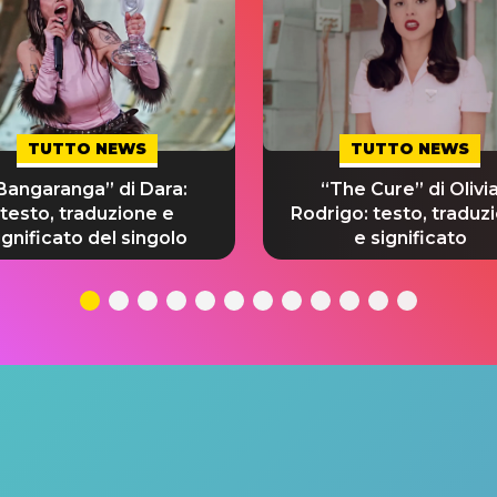
TUTTO NEWS
TUTTO NEWS
Bangaranga” di Dara:
“The Cure” di Olivi
testo, traduzione e
Rodrigo: testo, traduz
ignificato del singolo
e significato