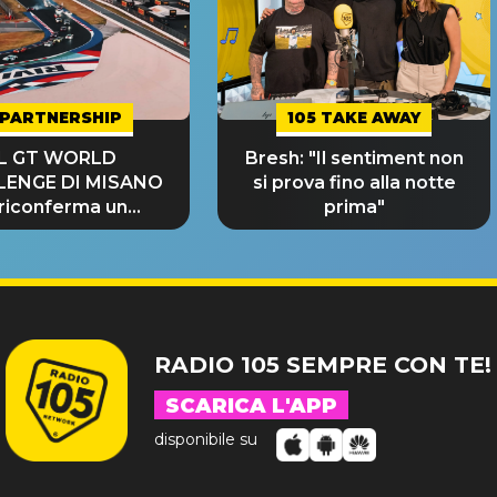
PARTNERSHIP
105 TAKE AWAY
IL GT WORLD
Bresh: "Il sentiment non
LENGE DI MISANO
si prova fino alla notte
 riconferma un
prima"
NDE SUCCESSO!
RADIO 105 SEMPRE CON TE!
SCARICA L'APP
disponibile su