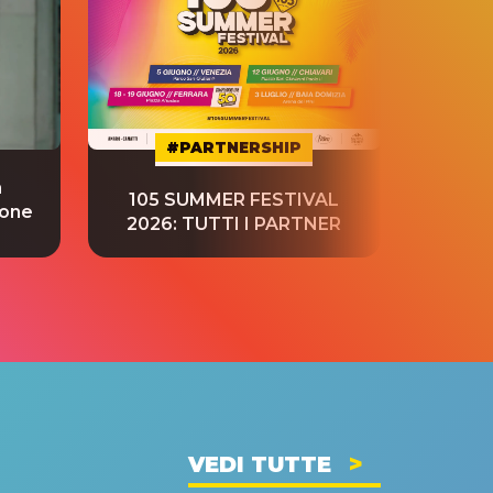
#PARTNERSHIP
a
“S
105 SUMMER FESTIVAL
ione
tradu
2026: TUTTI I PARTNER
VEDI TUTTE