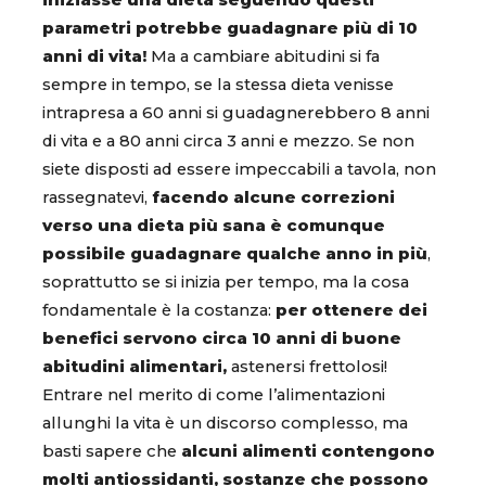
iniziasse una dieta seguendo questi
parametri potrebbe guadagnare più di 10
anni di vita!
Ma a cambiare abitudini si fa
sempre in tempo, se la stessa dieta venisse
intrapresa a 60 anni si guadagnerebbero 8 anni
di vita e a 80 anni circa 3 anni e mezzo. Se non
siete disposti ad essere impeccabili a tavola, non
rassegnatevi,
facendo alcune correzioni
verso una dieta più sana è comunque
possibile guadagnare qualche anno in più
,
soprattutto se si inizia per tempo, ma la cosa
fondamentale è la costanza:
per ottenere dei
benefici servono circa 10 anni di buone
abitudini alimentari,
astenersi frettolosi!
Entrare nel merito di come l’alimentazioni
allunghi la vita è un discorso complesso, ma
basti sapere che
alcuni alimenti contengono
molti antiossidanti, sostanze che possono