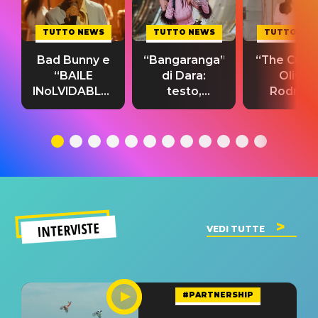
TUTTO NEWS
TUTTO NEWS
TUTTO NE
Bad Bunny e
“Bangaranga”
“The Cure”
“BAILE
di Dara:
Olivia
INoLVIDABLE”:
testo,
Rodrigo
testo,
traduzione e
testo,
traduzione e
significato
traduzion
significato
del singolo
significa
INTERVISTE
VEDI TUTTE
#PARTNERSHIP