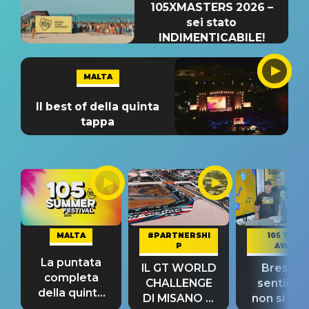
105XMASTERS 2026 –
sei stato
INDIMENTICABILE!
MALTA
Il best of della quinta
tappa
MALTA
#PARTNERSHI
105 TAKE
P
AWAY
La puntata
IL GT WORLD
Bresh: "I
completa
CHALLENGE
sentime
della quinta
DI MISANO si
non si pr
tappa