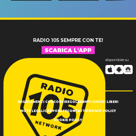
riconferma
fino alla n
un GRANDE
prima"
SUCCESSO!
RADIO 105 SEMPRE CON TE!
SCARICA L'APP
disponibile su
REGOLAMENTI CONCORSI
REGOLAMENTI GIOCHI LIBERI
NOTE LEGALI
CORPORATE
CONTATTI
PRIVACY POLICY
COOKIE POLICY