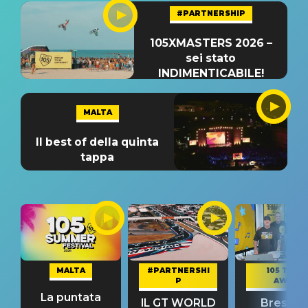
#PARTNERSHIP
105XMASTERS 2026 –
sei stato
INDIMENTICABILE!
MALTA
Il best of della quinta
tappa
MALTA
#PARTNERSHI
105 TAKE
P
AWAY
La puntata
IL GT WORLD
Bresh: "I