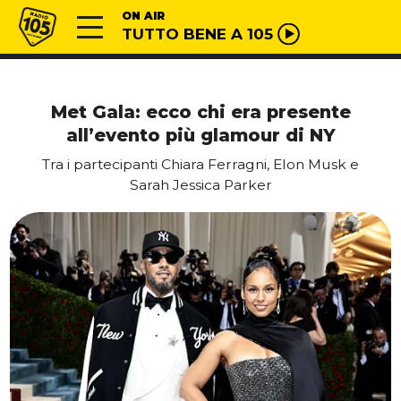
Vai al contenuto
Radio 105
ON AIR
TUTTO BENE A 105
Met Gala: ecco chi era presente
all’evento più glamour di NY
Tra i partecipanti Chiara Ferragni, Elon Musk e
Sarah Jessica Parker