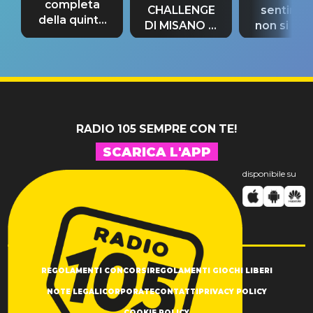
completa
CHALLENGE
sentime
della quinta
DI MISANO si
non si pr
tappa
riconferma
fino alla n
un GRANDE
prima"
SUCCESSO!
RADIO 105 SEMPRE CON TE!
SCARICA L'APP
disponibile su
REGOLAMENTI CONCORSI
REGOLAMENTI GIOCHI LIBERI
NOTE LEGALI
CORPORATE
CONTATTI
PRIVACY POLICY
COOKIE POLICY