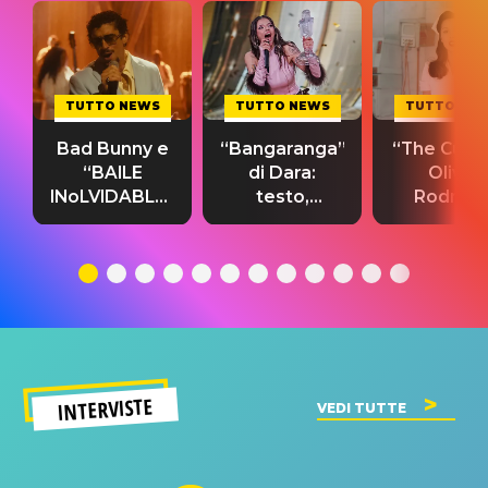
TUTTO NEWS
TUTTO NEWS
TUTTO NE
Bad Bunny e
“Bangaranga”
“The Cure”
“BAILE
di Dara:
Olivia
INoLVIDABLE”:
testo,
Rodrigo
testo,
traduzione e
testo,
traduzione e
significato
traduzion
significato
del singolo
significa
INTERVISTE
VEDI TUTTE