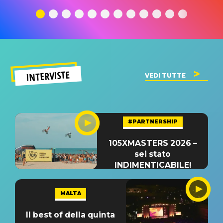
traduzione e
significato
traduzion
significato
del singolo
significa
INTERVISTE
VEDI TUTTE
#PARTNERSHIP
105XMASTERS 2026 –
sei stato
INDIMENTICABILE!
MALTA
Il best of della quinta