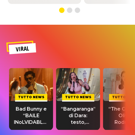
VIRAL
TUTTO NEWS
TUTTO NEWS
TUTTO NE
Bad Bunny e
“Bangaranga”
“The Cure”
“BAILE
di Dara:
Olivia
INoLVIDABLE”:
testo,
Rodrigo
testo,
traduzione e
testo,