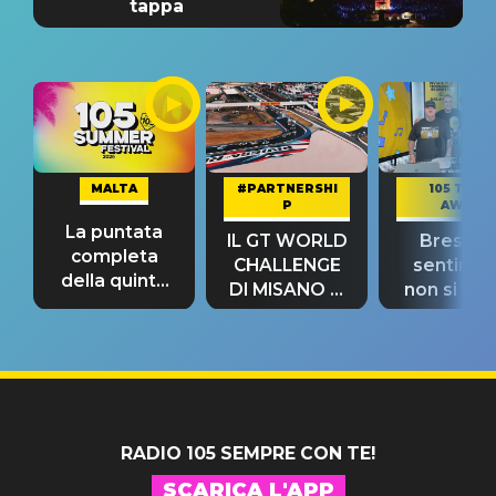
tappa
MALTA
#PARTNERSHI
105 TAKE
P
AWAY
La puntata
IL GT WORLD
Bresh: "I
completa
CHALLENGE
sentime
della quinta
DI MISANO si
non si pr
tappa
riconferma
fino alla n
un GRANDE
prima"
SUCCESSO!
RADIO 105 SEMPRE CON TE!
SCARICA L'APP