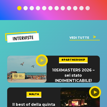
traduzione e
significato
traduzion
significato
del singolo
significa
INTERVISTE
VEDI TUTTE
#PARTNERSHIP
105XMASTERS 2026 –
sei stato
INDIMENTICABILE!
MALTA
Il best of della quinta