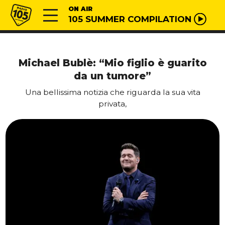
Vai al contenuto
Radio 105
ON AIR
105 SUMMER COMPILATION
Michael Bublè: “Mio figlio è guarito
da un tumore”
Una bellissima notizia che riguarda la sua vita
privata,