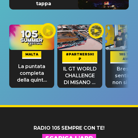
tappa
MALTA
#PARTNERSHI
105 TAKE
P
AWAY
La puntata
IL GT WORLD
Bresh: "I
completa
CHALLENGE
sentime
della quinta
DI MISANO si
non si pr
tappa
riconferma
fino alla n
un GRANDE
prima"
SUCCESSO!
RADIO 105 SEMPRE CON TE!