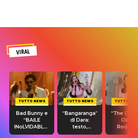
VIRAL
TUTTO NEWS
TUTTO NEWS
TUTTO NE
Bad Bunny e
“Bangaranga”
“The Cure”
“BAILE
di Dara:
Olivia
INoLVIDABLE”:
testo,
Rodrigo
testo,
traduzione e
testo,