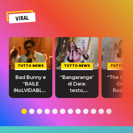
VIRAL
TUTTO NEWS
TUTTO NEWS
TUTTO NE
Bad Bunny e
“Bangaranga”
“The Cure”
“BAILE
di Dara:
Olivia
INoLVIDABLE”:
testo,
Rodrigo
testo,
traduzione e
testo,
traduzione e
significato
traduzion
significato
del singolo
significa