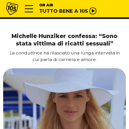
Vai al contenuto
Radio 105
ON AIR
TUTTO BENE A 105
Michelle Hunziker confessa: “Sono
stata vittima di ricatti sessuali”
La conduttrice ha rilasciato una lunga intervista in
cui parla di carriera e amore.