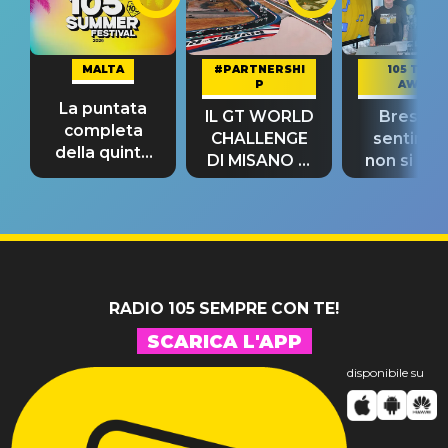
MALTA
#PARTNERSHI
105 TAKE
P
AWAY
La puntata
IL GT WORLD
Bresh: "I
completa
CHALLENGE
sentime
della quinta
DI MISANO si
non si pr
tappa
riconferma
fino alla n
un GRANDE
prima"
SUCCESSO!
RADIO 105 SEMPRE CON TE!
SCARICA L'APP
disponibile su