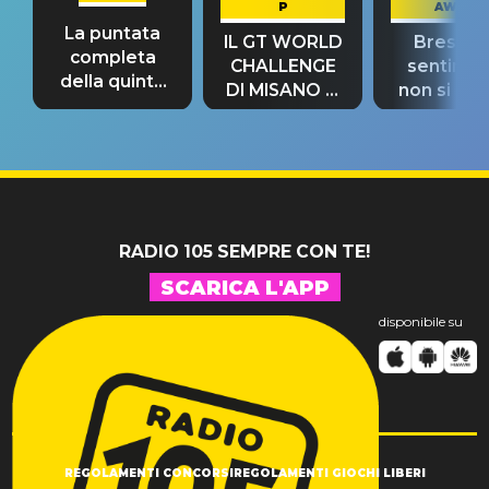
P
AWAY
La puntata
IL GT WORLD
Bresh: "I
completa
CHALLENGE
sentime
della quinta
DI MISANO si
non si pr
tappa
riconferma
fino alla n
un GRANDE
prima"
SUCCESSO!
RADIO 105 SEMPRE CON TE!
SCARICA L'APP
disponibile su
REGOLAMENTI CONCORSI
REGOLAMENTI GIOCHI LIBERI