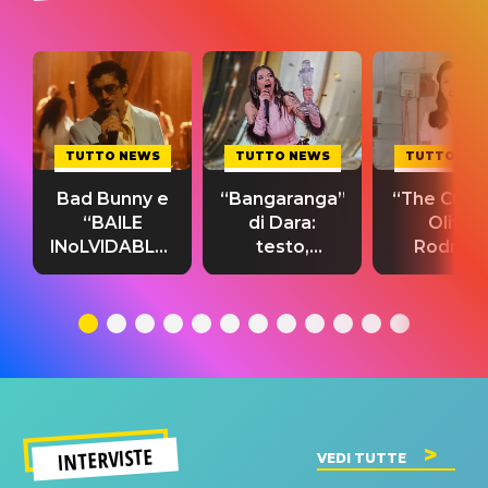
TUTTO NEWS
TUTTO NEWS
TUTTO NE
Bad Bunny e
“Bangaranga”
“The Cure”
“BAILE
di Dara:
Olivia
INoLVIDABLE”:
testo,
Rodrigo
testo,
traduzione e
testo,
traduzione e
significato
traduzion
significato
del singolo
significa
INTERVISTE
VEDI TUTTE