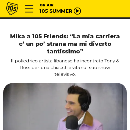
Vai al contenuto
Radio 105
ON AIR
105 SUMMER
Mika a 105 Friends: “La mia carriera
e’ un po’ strana ma mi diverto
tantissimo”
Il poliedrico artista libanese ha incontrato Tony &
Ross per una chiacchierata sul suo show
televisivo.