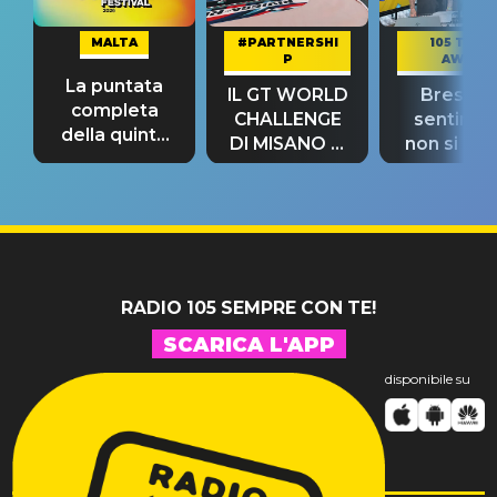
MALTA
#PARTNERSHI
105 TAKE
P
AWAY
La puntata
IL GT WORLD
Bresh: "I
completa
CHALLENGE
sentime
della quinta
DI MISANO si
non si pr
tappa
riconferma
fino alla n
un GRANDE
prima"
SUCCESSO!
RADIO 105 SEMPRE CON TE!
SCARICA L'APP
disponibile su