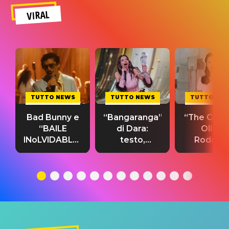
VIRAL
TUTTO NEWS
TUTTO NEWS
TUTTO NE
Bad Bunny e
“Bangaranga”
“The Cure”
“BAILE
di Dara:
Olivia
INoLVIDABLE”:
testo,
Rodrigo
testo,
traduzione e
testo,
traduzione e
significato
traduzion
significato
del singolo
significa