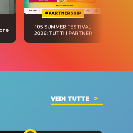
#PARTNERSHIP
a
“S
105 SUMMER FESTIVAL
ione
tradu
2026: TUTTI I PARTNER
VEDI TUTTE