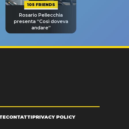
105 FRIENDS
Rosario Pellecchia
presenta “Così doveva
andare”
TE
CONTATTI
PRIVACY POLICY