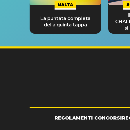
MALTA
#
La puntata completa
CHAL
della quinta tappa
si
GRA
REGOLAMENTI CONCORSI
RE