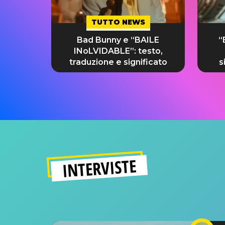
TUTTO NEWS
Bad Bunny e “BAILE
“
INoLVIDABLE”: testo,
traduzione e significato
s
INTERVISTE