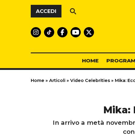
Vai al contenuto
ACCEDI
HOME
PROGRAM
Home
»
Articoli
»
Video Celebrities
»
Mika: Ecc
Mika: 
In arrivo a metà novembre,
con