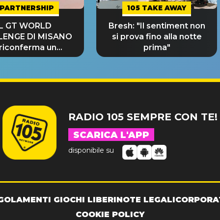
PARTNERSHIP
105 TAKE AWAY
IL GT WORLD
Bresh: "Il sentiment non
LENGE DI MISANO
si prova fino alla notte
 riconferma un
prima"
NDE SUCCESSO!
RADIO 105 SEMPRE CON TE!
SCARICA L'APP
disponibile su
GOLAMENTI GIOCHI LIBERI
NOTE LEGALI
CORPORA
COOKIE POLICY