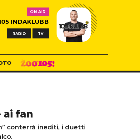
ON AIR
105 INDAKLUBB
RADIO
TV
OTO
 ai fan
 conterrà inediti, i duetti
ico.