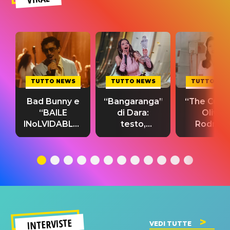
TUTTO NEWS
TUTTO NEWS
TUTTO NE
Bad Bunny e
“Bangaranga”
“The Cure”
“BAILE
di Dara:
Olivia
INoLVIDABLE”:
testo,
Rodrigo
testo,
traduzione e
testo,
traduzione e
significato
traduzion
significato
del singolo
significa
INTERVISTE
VEDI TUTTE