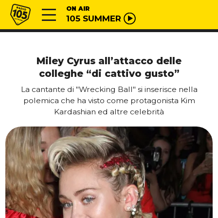
Vai al contenuto
Radio 105
ON AIR
105 SUMMER
Miley Cyrus all’attacco delle
colleghe “di cattivo gusto”
La cantante di "Wrecking Ball" si inserisce nella
polemica che ha visto come protagonista Kim
Kardashian ed altre celebrità