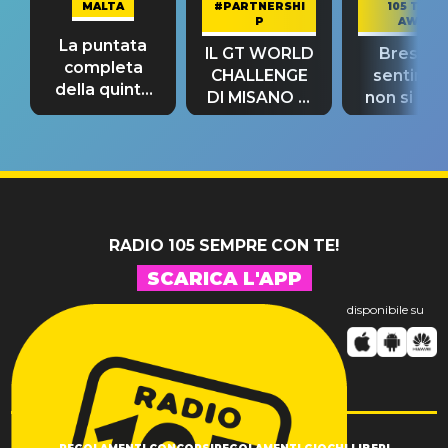
MALTA
#PARTNERSHI
105 TAKE
P
AWAY
La puntata
IL GT WORLD
Bresh: "I
completa
CHALLENGE
sentime
della quinta
DI MISANO si
non si pr
tappa
riconferma
fino alla n
un GRANDE
prima"
SUCCESSO!
RADIO 105 SEMPRE CON TE!
SCARICA L'APP
disponibile su