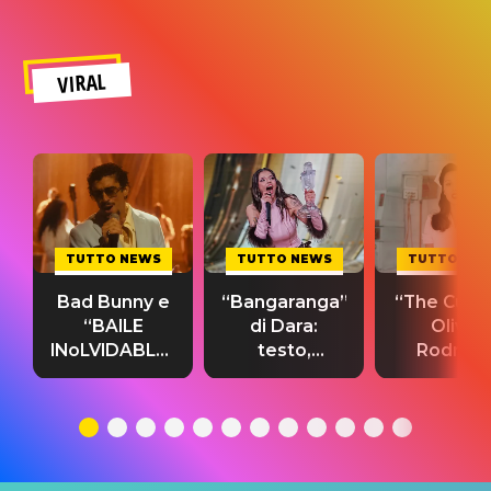
VIRAL
TUTTO NEWS
TUTTO NEWS
TUTTO NE
Bad Bunny e
“Bangaranga”
“The Cure”
“BAILE
di Dara:
Olivia
INoLVIDABLE”:
testo,
Rodrigo
testo,
traduzione e
testo,
traduzione e
significato
traduzion
significato
del singolo
significa