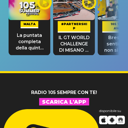
MALTA
#PARTNERSHI
105 TAKE
P
AWAY
La puntata
IL GT WORLD
Bresh: "I
completa
CHALLENGE
sentime
della quinta
DI MISANO si
non si pr
tappa
riconferma
fino alla n
un GRANDE
prima"
SUCCESSO!
RADIO 105 SEMPRE CON TE!
SCARICA L'APP
disponibile su