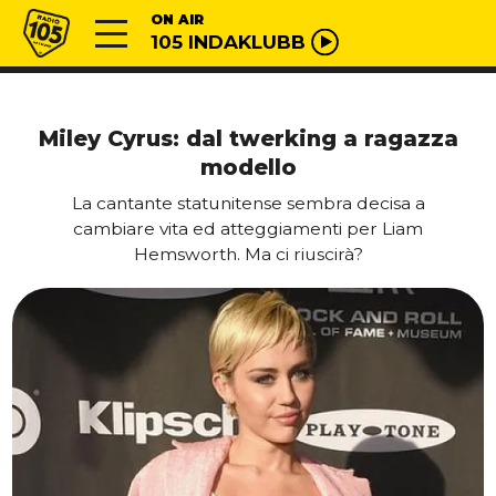
Vai al contenuto
Radio 105
ON AIR
105 INDAKLUBB
Miley Cyrus: dal twerking a ragazza
modello
La cantante statunitense sembra decisa a
cambiare vita ed atteggiamenti per Liam
Hemsworth. Ma ci riuscirà?