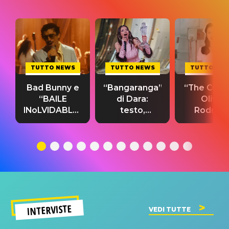
TUTTO NEWS
TUTTO NEWS
TUTTO NE
Bad Bunny e
“Bangaranga”
“The Cure”
“BAILE
di Dara:
Olivia
INoLVIDABLE”:
testo,
Rodrigo
testo,
traduzione e
testo,
traduzione e
significato
traduzion
significato
del singolo
significa
INTERVISTE
VEDI TUTTE