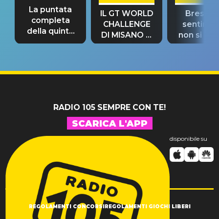
La puntata
IL GT WORLD
Bresh: "I
completa
CHALLENGE
sentime
della quinta
DI MISANO si
non si pr
tappa
riconferma
fino alla n
un GRANDE
prima"
SUCCESSO!
RADIO 105 SEMPRE CON TE!
SCARICA L'APP
disponibile su
REGOLAMENTI CONCORSI
REGOLAMENTI GIOCHI LIBERI