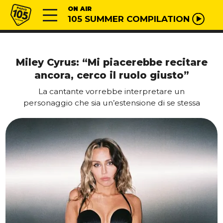
Vai al contenuto
Radio 105
ON AIR
105 SUMMER COMPILATION
Miley Cyrus: “Mi piacerebbe recitare
ancora, cerco il ruolo giusto”
La cantante vorrebbe interpretare un
personaggio che sia un’estensione di se stessa