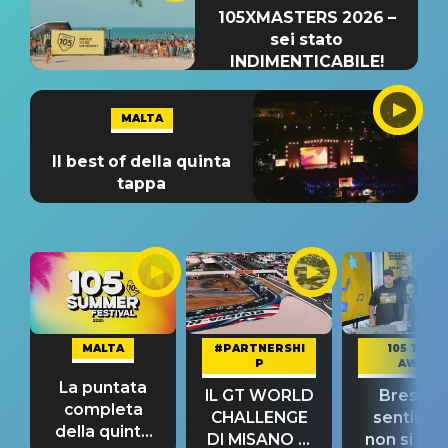
105XMASTERS 2026 –
sei stato
INDIMENTICABILE!
MALTA
Il best of della quinta
tappa
MALTA
#PARTNERSHI
105 TAKE
P
AWAY
La puntata
IL GT WORLD
Bresh: "I
completa
CHALLENGE
sentime
della quinta
DI MISANO si
non si pr