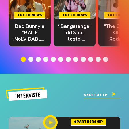
TUTTO NEWS
TUTTO NEWS
TUTTO NE
Bad Bunny e
“Bangaranga”
“The Cure”
“BAILE
di Dara:
Olivia
INoLVIDABLE”:
testo,
Rodrigo
testo,
traduzione e
testo,
traduzione e
significato
traduzion
significato
del singolo
significa
INTERVISTE
VEDI TUTTE
#PARTNERSHIP