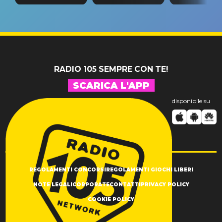
tappa
riconferma
fino alla n
un GRANDE
prima"
SUCCESSO!
RADIO 105 SEMPRE CON TE!
SCARICA L'APP
disponibile su
REGOLAMENTI CONCORSI
REGOLAMENTI GIOCHI LIBERI
NOTE LEGALI
CORPORATE
CONTATTI
PRIVACY POLICY
COOKIE POLICY