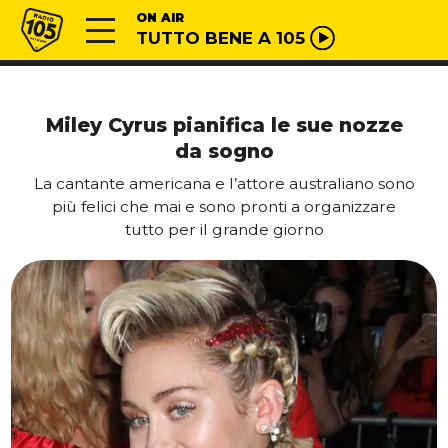
Vai al contenuto
Radio 105
ON AIR
TUTTO BENE A 105
Miley Cyrus pianifica le sue nozze
da sogno
La cantante americana e l’attore australiano sono
più felici che mai e sono pronti a organizzare
tutto per il grande giorno