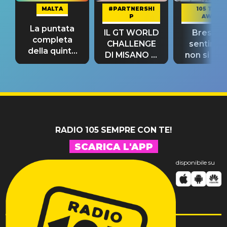
MALTA
#PARTNERSHI
105 TAKE
P
AWAY
La puntata
IL GT WORLD
Bresh: "I
completa
CHALLENGE
sentime
della quinta
DI MISANO si
non si pr
tappa
riconferma
fino alla n
un GRANDE
prima"
SUCCESSO!
RADIO 105 SEMPRE CON TE!
SCARICA L'APP
disponibile su