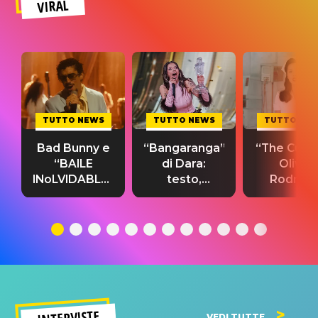
VIRAL
TUTTO NEWS
TUTTO NEWS
TUTTO NE
Bad Bunny e
“Bangaranga”
“The Cure”
“BAILE
di Dara:
Olivia
INoLVIDABLE”:
testo,
Rodrigo
testo,
traduzione e
testo,
traduzione e
significato
traduzion
significato
del singolo
significa
INTERVISTE
VEDI TUTTE