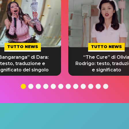
TUTTO NEWS
TUTTO NEWS
Bangaranga” di Dara:
“The Cure” di Olivi
testo, traduzione e
Rodrigo: testo, traduz
ignificato del singolo
e significato