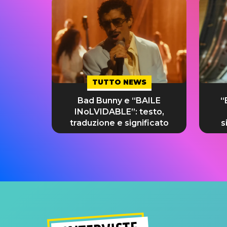
TUTTO NEWS
Bad Bunny e “BAILE
“
INoLVIDABLE”: testo,
traduzione e significato
s