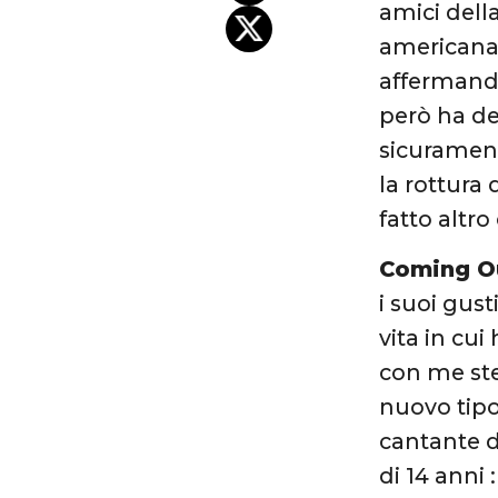
amici dell
americana 
affermando 
però ha de
sicurament
la rottura
fatto altro
Coming O
i suoi gust
vita in cu
con me ste
nuovo tipo 
cantante d
di 14 anni