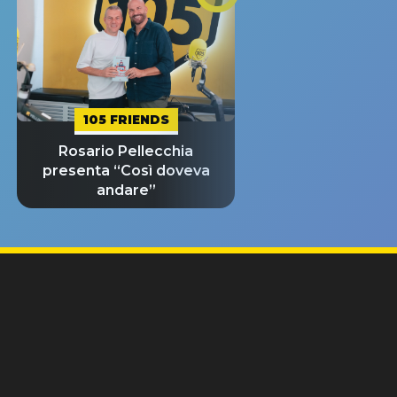
105 FRIENDS
Rosario Pellecchia
presenta “Così doveva
andare”