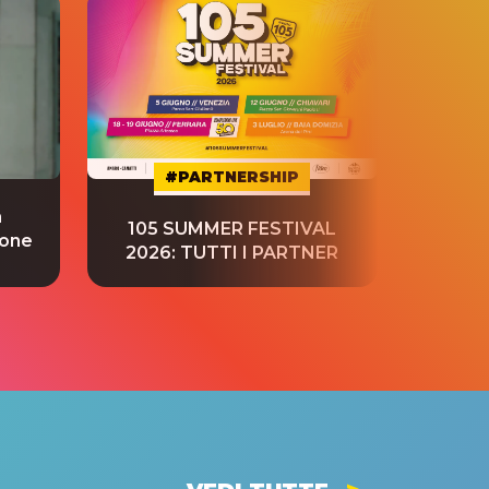
#PARTNERSHIP
a
“S
105 SUMMER FESTIVAL
ione
tradu
2026: TUTTI I PARTNER