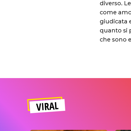
diverso. L
come amo i
giudicata 
quanto si 
che sono e 
VIRAL