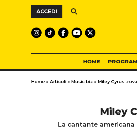
Vai al contenuto
ACCEDI
HOME
PROGRAM
Home
»
Articoli
»
Music biz
»
Miley Cyrus trova
Miley C
La cantante americana se