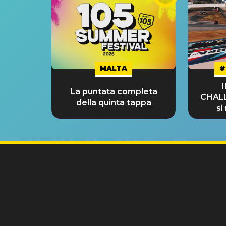
MALTA
#
La puntata completa
CHAL
della quinta tappa
si
GRA