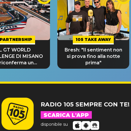
PARTNERSHIP
105 TAKE AWAY
IL GT WORLD
Bresh: "Il sentiment non
LENGE DI MISANO
si prova fino alla notte
 riconferma un
prima"
NDE SUCCESSO!
RADIO 105 SEMPRE CON TE!
SCARICA L'APP
disponibile su