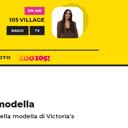
ON AIR
105 VILLAGE
RADIO
TV
OTO
 modella
lla modella di Victoria’s