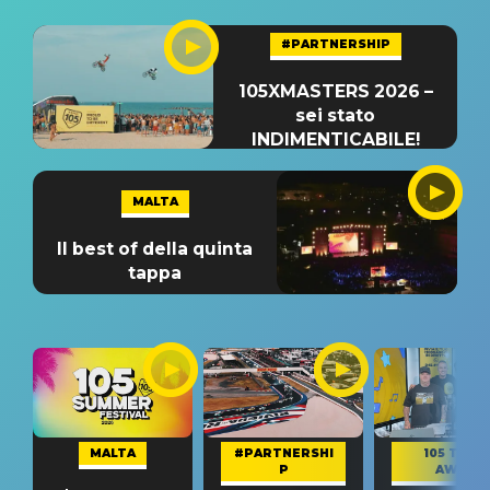
#PARTNERSHIP
105XMASTERS 2026 –
sei stato
INDIMENTICABILE!
MALTA
Il best of della quinta
tappa
MALTA
#PARTNERSHI
105 TAKE
P
AWAY