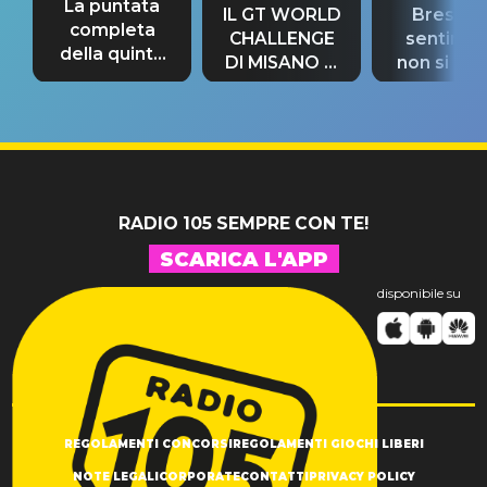
La puntata
IL GT WORLD
Bresh: "I
completa
CHALLENGE
sentime
della quinta
DI MISANO si
non si pr
tappa
riconferma
fino alla n
un GRANDE
prima"
SUCCESSO!
RADIO 105 SEMPRE CON TE!
SCARICA L'APP
disponibile su
REGOLAMENTI CONCORSI
REGOLAMENTI GIOCHI LIBERI
NOTE LEGALI
CORPORATE
CONTATTI
PRIVACY POLICY