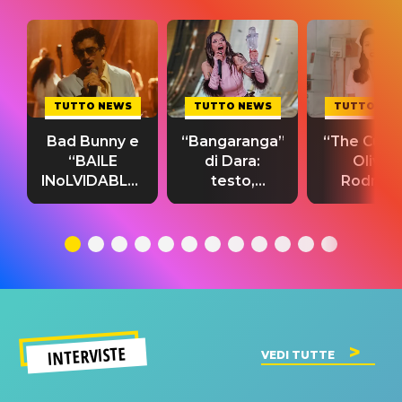
TUTTO NEWS
TUTTO NEWS
TUTTO NE
Bad Bunny e
“Bangaranga”
“The Cure”
“BAILE
di Dara:
Olivia
INoLVIDABLE”:
testo,
Rodrigo
testo,
traduzione e
testo,
traduzione e
significato
traduzion
significato
del singolo
significa
INTERVISTE
VEDI TUTTE