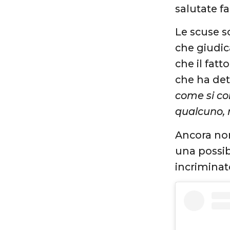
salutate f
Le scuse s
che giudic
che il fat
che ha det
come si co
qualcuno, 
Ancora non
una possibi
incriminat