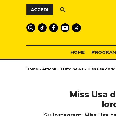
Vai al contenuto
ACCEDI
HOME
PROGRAM
Home
»
Articoli
»
Tutto news
»
Miss Usa derid
Miss Usa d
lor
Su Instagram, Miss Usa ha 