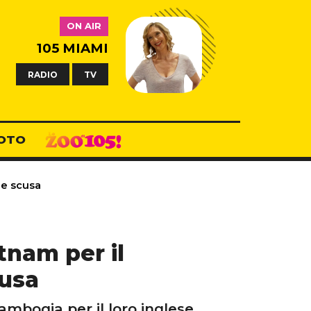
ON AIR
105 MIAMI
RADIO
TV
OTO
de scusa
tnam per il
cusa
ambogia per il loro inglese