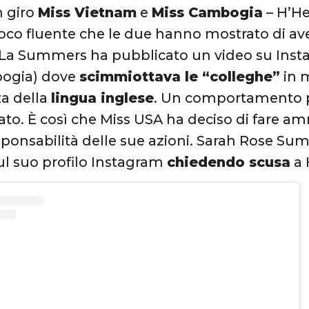
n giro
Miss Vietnam
e
Miss Cambogia
– H’He
poco fluente che le due hanno mostrato di a
 La Summers ha pubblicato un video su Insta
ogia) dove
scimmiottava le “colleghe”
in m
a della
lingua inglese
. Un comportamento
ato. È così che Miss USA ha deciso di fare
esponsabilità delle sue azioni. Sarah Rose Sum
ul suo profilo Instagram
chiedendo scusa
a 