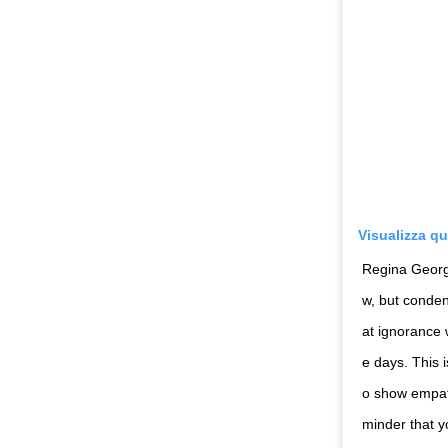
Visualizza q
Regina George
w, but conden
at ignorance 
e days. This i
o show empath
minder that y