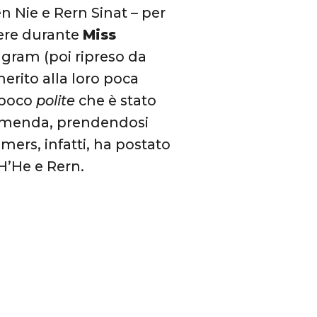
n Nie e Rern Sinat – per
vere durante
Miss
gram (poi ripreso da
erito alla loro poca
 poco
polite
che è stato
 ammenda, prendendosi
mers, infatti, ha postato
H’He e Rern.