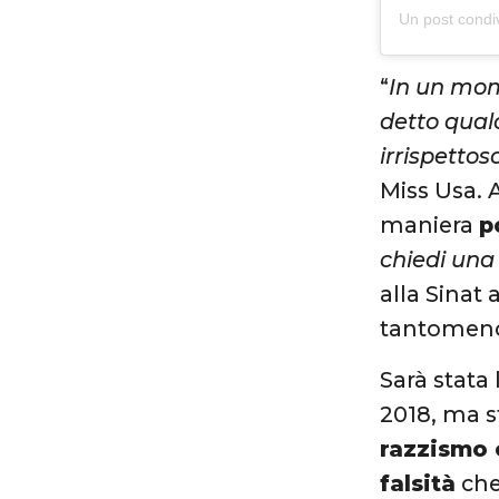
Un post condi
“
In un mom
detto qual
irrispettos
Miss Usa. 
maniera
p
chiedi una 
alla Sinat
tantomeno 
Sarà stata 
2018, ma s
razzismo c
falsità
che