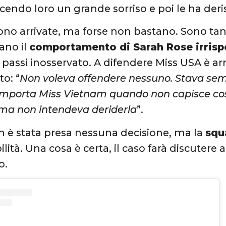
acendo loro un grande sorriso e poi le ha deri
ono arrivate, ma forse non bastano. Sono tante
ano il
comportamento di Sarah Rose irrisp
to passi inosservato. A difendere Miss USA è a
to: “
Non voleva offendere nessuno. Stava se
mporta Miss Vietnam quando non capisce cos
ma non intendeva deriderla
”.
 è stata presa nessuna decisione, ma la
squ
lità. Una cosa è certa, il caso farà discutere 
o.