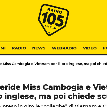
Radio 105
MI
RADIO
NEWS
WEBRADIO
VIDEO
F
e Miss Cambogia e Vietnam per il loro inglese, ma poi chie
eride Miss Cambogia e Vie
o inglese, ma poi chiede s
preso in giro le “colleghe” di Vietnam e C