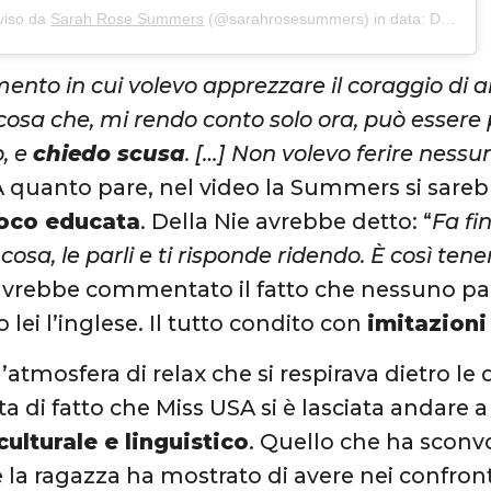
viso da
Sarah Rose Summers
(@sarahrosesummers) in data:
Dic 13, 2018 at 9:41 PST
ento in cui volevo apprezzare il coraggio di a
cosa che, mi rendo conto solo ora, può esser
o, e
chiedo scusa
. […] Non volevo ferire nessu
A quanto pare, nel video la Summers si sarebbe
oco educata
. Della Nie avrebbe detto: “
Fa fi
cosa, le parli e ti risponde ridendo. È così tene
 avrebbe commentato il fatto che nessuno par
lei l’inglese. Il tutto condito con
imitazioni
l’atmosfera di relax che si respirava dietro le
ta di fatto che Miss USA si è lasciata andare a
ulturale e linguistico
. Quello che ha sconvol
 la ragazza ha mostrato di avere nei confront