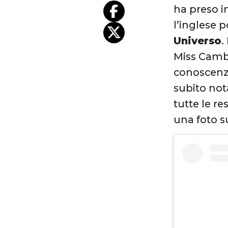
ha preso i
l’inglese 
Universo
.
Miss Camb
conoscenz
subito not
tutte le r
una foto s