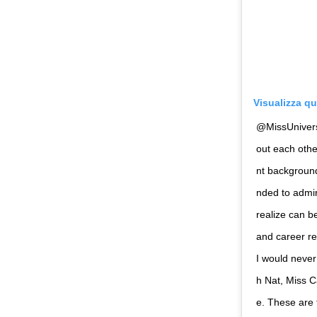
Visualizza q
@MissUnivers
out each othe
nt backgroun
nded to admir
realize can be
and career r
I would never 
h Nat, Miss C
e. These are