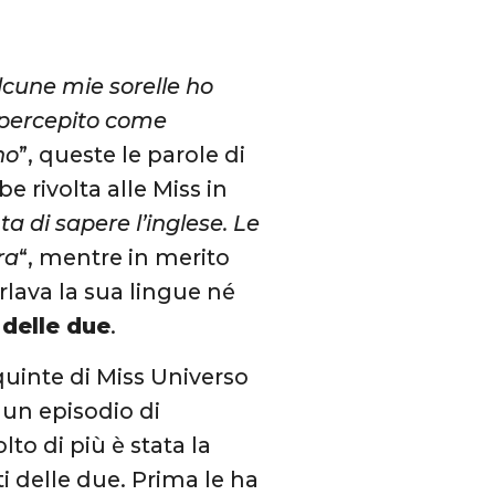
lcune mie sorelle ho
e percepito come
no
”, queste le parole di
 rivolta alle Miss in
nta di sapere l’inglese. Le
ra
“, mentre in merito
lava la sua lingue né
 delle due
.
 quinte di Miss Universo
 un episodio di
to di più è stata la
i delle due. Prima le ha