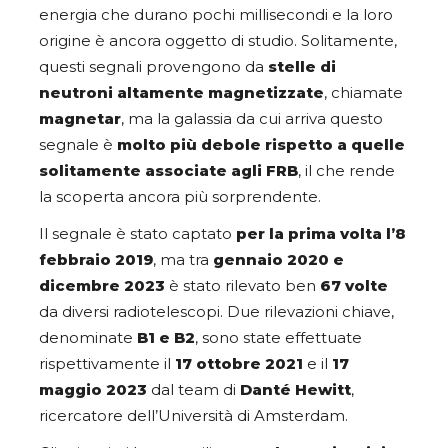
energia che durano pochi millisecondi e la loro
origine è ancora oggetto di studio. Solitamente,
questi segnali provengono da
stelle di
neutroni altamente magnetizzate
, chiamate
magnetar
, ma la galassia da cui arriva questo
segnale è
molto più debole rispetto a quelle
solitamente associate agli FRB
, il che rende
la scoperta ancora più sorprendente.
Il segnale è stato captato
per la prima volta l’8
febbraio 2019
, ma tra
gennaio 2020 e
dicembre 2023
è stato rilevato ben
67 volte
da diversi radiotelescopi. Due rilevazioni chiave,
denominate
B1 e B2
, sono state effettuate
rispettivamente il
17 ottobre 2021
e il
17
maggio 2023
dal team di
Danté Hewitt
,
ricercatore dell’Università di Amsterdam.