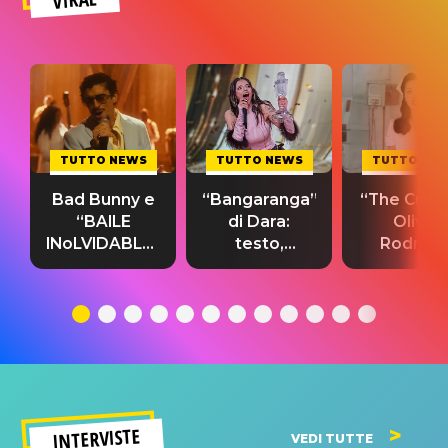
TUTTO NEWS
TUTTO NEWS
TUTTO NE
Bad Bunny e
“Bangaranga”
“The Cure”
“BAILE
di Dara:
Olivia
INoLVIDABLE”:
testo,
Rodrigo
testo,
traduzione e
testo,
traduzione e
significato
traduzion
significato
del singolo
significa
INTERVISTE
VEDI TUTTE