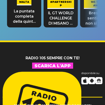
MALTA
#PARTNERSHI
105 TAKE
P
AWAY
La puntata
IL GT WORLD
Bresh: "I
completa
CHALLENGE
sentime
della quinta
DI MISANO si
non si pr
tappa
riconferma
fino alla n
un GRANDE
prima"
SUCCESSO!
RADIO 105 SEMPRE CON TE!
SCARICA L'APP
disponibile su