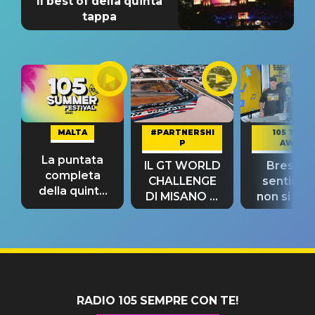
Il best of della quinta
tappa
MALTA
#PARTNERSHI
105 TAKE
P
AWAY
La puntata
IL GT WORLD
Bresh: "I
completa
CHALLENGE
sentime
della quinta
DI MISANO si
non si pr
tappa
riconferma
fino alla n
un GRANDE
prima"
SUCCESSO!
RADIO 105 SEMPRE CON TE!