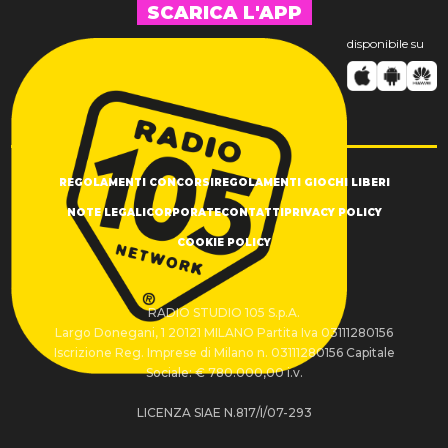
SCARICA L'APP
disponibile su
REGOLAMENTI CONCORSI
REGOLAMENTI GIOCHI LIBERI
NOTE LEGALI
CORPORATE
CONTATTI
PRIVACY POLICY
COOKIE POLICY
RADIO STUDIO 105 S.p.A.
Largo Donegani, 1 20121 MILANO Partita Iva 03111280156
Iscrizione Reg. Imprese di Milano n. 03111280156 Capitale
Sociale: € 780.000,00 i.v.
LICENZA SIAE N.817/I/07-293