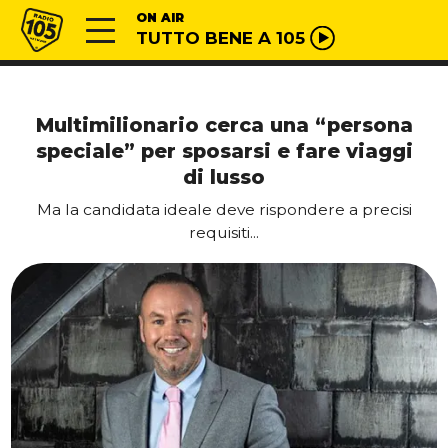
Vai al contenuto
Radio 105
ON AIR
TUTTO BENE A 105
Multimilionario cerca una “persona
speciale” per sposarsi e fare viaggi
di lusso
Ma la candidata ideale deve rispondere a precisi
requisiti...