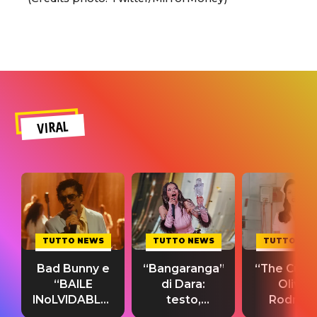
VIRAL
TUTTO NEWS
TUTTO NEWS
TUTTO NE
Bad Bunny e
“Bangaranga”
“The Cure”
“BAILE
di Dara:
Olivia
INoLVIDABLE”:
testo,
Rodrigo
testo,
traduzione e
testo,