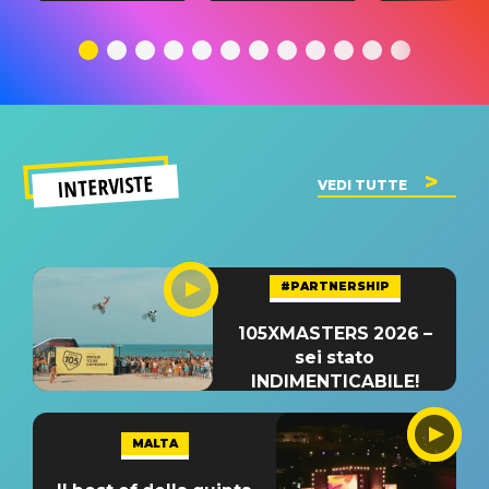
traduzione e
significato
traduzion
significato
del singolo
significa
INTERVISTE
VEDI TUTTE
#PARTNERSHIP
105XMASTERS 2026 –
sei stato
INDIMENTICABILE!
MALTA